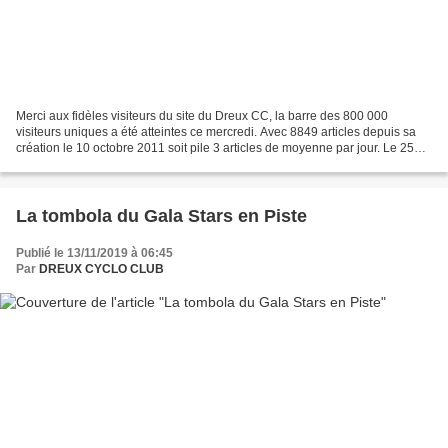
Merci aux fidèles visiteurs du site du Dreux CC, la barre des 800 000
visiteurs uniques a été atteintes ce mercredi. Avec 8849 articles depuis sa
création le 10 octobre 2011 soit pile 3 articles de moyenne par jour. Le 25
août 2019, nous avons eu un pic...
La tombola du Gala Stars en Piste
Publié le 13/11/2019 à 06:45
Par
DREUX CYCLO CLUB