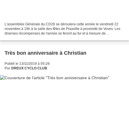
L'assemblée Générale du CD28 se déroulera cette année le vendredi 22
novembre à 19h à la salle des fêtes de Prasville à proximité de Voves. Les
diverses récompenses de l'année se feront au fur et à mesure de
l'avancement des travaux. A ce sujet, un petit...
Très bon anniversaire à Christian
Publié le 13/11/2019 à 05:26
Par
DREUX CYCLO CLUB