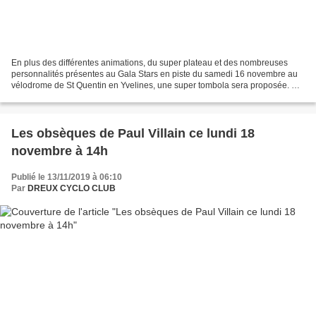
En plus des différentes animations, du super plateau et des nombreuses
personnalités présentes au Gala Stars en piste du samedi 16 novembre au
vélodrome de St Quentin en Yvelines, une super tombola sera proposée. 💥
TOMBOLA GALA STARS EN PISTE 💥 Lors du...
Les obsèques de Paul Villain ce lundi 18
novembre à 14h
Publié le 13/11/2019 à 06:10
Par
DREUX CYCLO CLUB