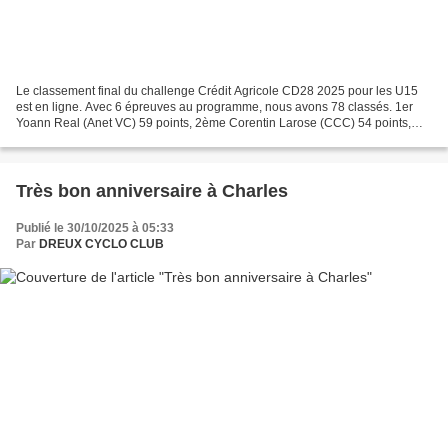
Le classement final du challenge Crédit Agricole CD28 2025 pour les U15
est en ligne. Avec 6 épreuves au programme, nous avons 78 classés. 1er
Yoann Real (Anet VC) 59 points, 2ème Corentin Larose (CCC) 54 points,
3ème Corentin Prade (CCC) 49 points, 4ème...
Très bon anniversaire à Charles
Publié le 30/10/2025 à 05:33
Par
DREUX CYCLO CLUB