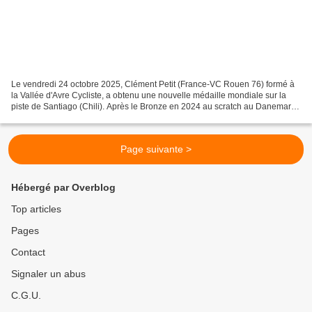
Le vendredi 24 octobre 2025, Clément Petit (France-VC Rouen 76) formé à
la Vallée d'Avre Cycliste, a obtenu une nouvelle médaille mondiale sur la
piste de Santiago (Chili). Après le Bronze en 2024 au scratch au Danemark,
c'est de nouveau le bronze qu'il...
Page suivante >
Hébergé par Overblog
Top articles
Pages
Contact
Signaler un abus
C.G.U.