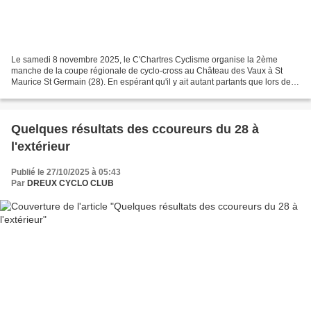
Le samedi 8 novembre 2025, le C'Chartres Cyclisme organise la 2ème
manche de la coupe régionale de cyclo-cross au Château des Vaux à St
Maurice St Germain (28). En espérant qu'il y ait autant partants que lors de la
1ème manche à la Selle sur Cher (41)...
Quelques résultats des ccoureurs du 28 à
l'extérieur
Publié le 27/10/2025 à 05:43
Par
DREUX CYCLO CLUB