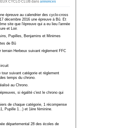
r DREUX CYCLO CLUB
dans
annonces
une épreuve au calendrier des cyclo-cross
i 17 décembre 2016 une épreuve à Bû. Et
e site que l'épreuve qui a eu lieu l'année
re et Loir.
sins, Pupilles, Benjamins et Minimes
êtes de Bû
r terrain Herbeux suivant règlement FFC
ircuit
 tour suivant catégorie et règlement
n des temps du chrono.
réalisé au Chrono.
preuves, si égalité c'est le chrono qui
iers de chaque catégorie, 1 récompense
 Pupille 1...) et 1ère féminine.
hée départemental 28 des écoles de