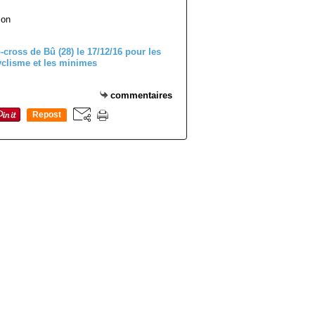
ion
commentaires
Repost
0