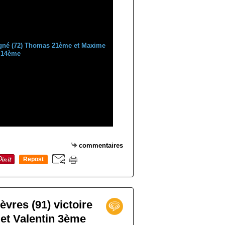
o cross 30 octobre 2016. ESC Champagné.
commentaires
Repost
0
ross 30 octobre 2016. EC Pays De Guiche
èvres (91) victoire
et Valentin 3ème