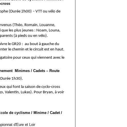
ocross
ophe (Durée 2h00) – VTT ou vélo de
ienvenus (Théo, Romain, Louanne,
si que les plus jeunes : Noam, Louna,
parents (à pieds ou en vélo).
 suivre le GR20 : au bout à gauche du
nter le chemin et le circuit est en haut.
gatoire pour ceux qui viennent avec le
nement Minimes / Cadets – Route
(Durée 1h30).
ux qui font la saison de cyclo-cross
go, Valentin, Lukas). Pour Bryan, à voir
cole de cyclisme / Minime / Cadet /
ionnat d'Eure et Loir