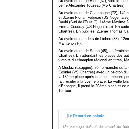
Au cyclo-cross de Bléré (37), victoire de 
5ème Alexandre Touzeau (VS Chartres).
Au cyclo-cross de Champagne (72), 14ème
et 31ème Florian Febreau (US Nogentaise
David (Sud de l'Eure C), 14ème Maxime J
Emma Coudray (US Nogentaise). En cade
Chartres). En pupilles, 21ème Thomas Ca
Au cyclo-cross cdets de Lichen (35), 12è
Maintenon P).
Au cyclo-cross de Saran (45), en féminin
Chartres). En attendant les places des aut
victoire du champion régional en titres, M
A Muskiz (Esapgne), 2ème manche de la 
Cosnier (VS Chartres) avec un peloton d'u
la 13ème place après un souci mécanique e
fait reculer à la 35ème place. La veille lo
d'Espagne, il prend la 20ème place et ce 
1er tour.
Un passage délicat du circuit de Bl