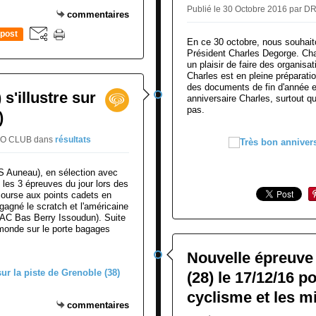
c
Publié le 30 Octobre 2016 pa
2
commentaires
r
0
post
o
1
En ce 30 octobre, nous souhaito
s
Président Charles Degorge. Charl
6
s
un plaisir de faire des organis
.
Charles est en pleine préparat
3
E
des documents de fin d'année e
0
'illustre sur
S
anniversaire Charles, surtout qu
o
pas.
C
)
c
C
t
CLO CLUB
dans
résultats
h
o
a
b
m
 Auneau), en sélection avec
r
p
 les 3 épreuves du jour lors des
e
 course aux points cadets en
a
2
gagné le scratch et l'américaine
g
C Bas Berry Issoudun). Suite
0
n
 monde sur le porte bagages
1
é
6
.
Nouvelle épreuve 
.
(28) le 17/12/16 p
E
C
cyclisme et les 
P
commentaires