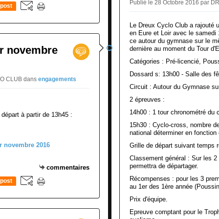
a
Publié le 28 Octobre 2016 pa
post
y
s
Le Dreux Cyclo Club a rajouté 
D
en Eure et Loir avec le samed
e
ce autour du gymnase sur le mêm
er novembre
dernière au moment du Tour d'Eu
G
u
Catégories : Pré-licencié, Pous
i
Dossard s: 13h00 - Salle des f
c
CLO CLUB
dans
engagements
Circuit : Autour du Gymnase su
h
e
2 épreuves :
n
14h00 : 1 tour chronométré du c
 départ à partir de 13h45 :
15h30 : Cyclo-cross, nombre de
national déterminer en fonctio
Grille de départ suivant temps 
Classement général : Sur les 2 é
permettra de départager.
commentaires
Récompenses : pour les 3 prem
post
au 1er des 1ère année (Poussin1,
Prix d'équipe.
Epreuve comptant pour le Trop