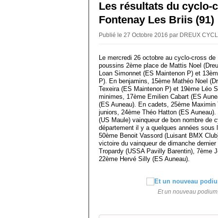
Les résultats du cyclo-
Fontenay Les Briis (91)
Publié le 27 Octobre 2016 par DREUX CY
Le mercredi 26 octobre au cyclo-cross de 
poussins 2ème place de Mattis Noel (Dreu
Loan Simonnet (ES Maintenon P) et 13èm
P). En benjamins, 15ème Mathéo Noel (D
Texeira (ES Maintenon P) et 19ème Léo S
minimes, 17ème Emilien Cabart (ES Aune
(ES Auneau). En cadets, 25ème Maximin 
juniors, 24ème Théo Hatton (ES Auneau). 
(US Maule) vainqueur de bon nombre de c
département il y a quelques années sous
50ème Benoit Vassord (Luisant BMX Club).
victoire du vainqueur de dimanche dernier
Tropardy (USSA Pavilly Barentin), 7ème 
22ème Hervé Silly (ES Auneau).
Et un nouveau podium 