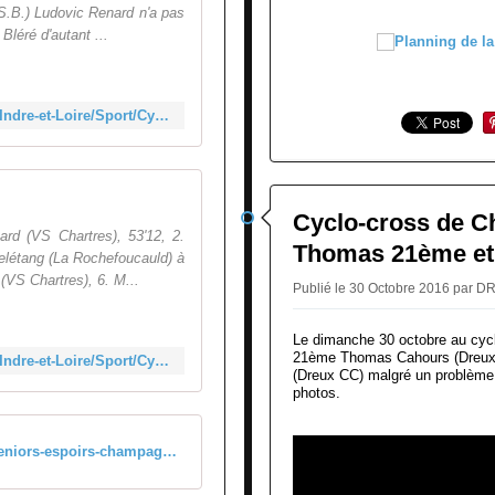
 S.B.) Ludovic Renard n'a pas
Bléré d'autant ...
http://www.lanouvellerepublique.fr/Indre-et-Loire/Sport/Cyclisme/Cyclocross/n/Contenus/Articles/2016/10/31/Le-Renard-en-balade-2887236
classements
Cyclo-cross de C
rd (VS Chartres), 53'12, 2.
Thomas 21ème e
Delétang (La Rochefoucauld) à
(VS Chartres), 6. M...
Publié le 30 Octobre 2016 pa
Le dimanche 30 octobre au cyc
21ème Thomas Cahours (Dreux 
http://www.lanouvellerepublique.fr/Indre-et-Loire/Sport/Cyclisme/Cyclocross/n/Contenus/Articles/2016/10/31/classements-2887487
(Dreux CC) malgré un problème 
photos.
cyclo-cross-seniors-espoirs-champagne-30-10-2016