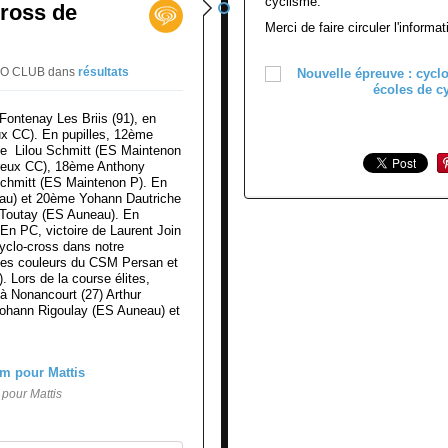
cyclisme.
cross de
Merci de faire circuler l'informat
CLO CLUB
dans
résultats
Fontenay Les Briis (91), en
x CC). En pupilles, 12ème
e Lilou Schmitt (ES Maintenon
reux CC), 18ème Anthony
chmitt (ES Maintenon P). En
au) et 20ème Yohann Dautriche
Toutay (ES Auneau). En
En PC, victoire de Laurent Join
yclo-cross dans notre
 les couleurs du CSM Persan et
 Lors de la course élites,
 à Nonancourt (27) Arthur
Johann Rigoulay (ES Auneau) et
pour Mattis