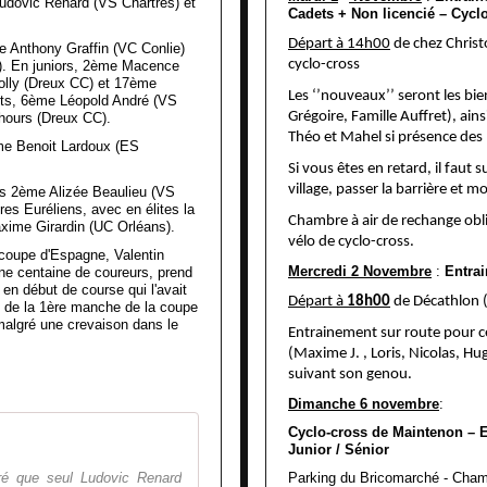
Ludovic Renard (VS Chartres) et
Cadets + Non licencié – Cycl
Départ à 14h00
de chez Christ
 Anthony Graffin (VC Conlie)
cyclo-cross
). En juniors, 2ème Macence
olly (Dreux CC) et 17ème
Les ‘’nouveaux’’ seront les b
ts, 6ème Léopold André (VS
Grégoire, Famille Auffret), ain
hours (Dreux CC).
Théo et Mahel si présence des 
me Benoit Lardoux (ES
Si vous êtes en retard, il faut
village, passer la barrière et mo
es 2ème Alizée Beaulieu (VS
res Euréliens, avec en élites la
Chambre à air de rechange obli
axime Girardin (UC Orléans).
vélo de cyclo-cross.
coupe d'Espagne, Valentin
Mercredi 2 Novembre
:
Entrai
ne centaine de coureurs, prend
n début de course qui l'avait
Départ à
18h00
de Décathlon 
rs de la 1ère manche de la coupe
malgré une crevaison dans le
Entrainement sur route pour ce
(Maxime J. , Loris, Nicolas, Hu
suivant son genou.
Dimanche 6 novembre
:
Cyclo-cross de Maintenon – E
Le Renard en balade
Junior / Sénior
éré que seul Ludovic Renard
Parking du Bricomarché - Champ