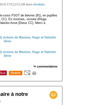
r DREUX CYCLO CLUB
dans
résultats
o-cross FSGT de bièvres (91), en pupilles
 CC). En minimes, victoire d'Hugo
alentin Asse (Dreux CC). Merci à
commentaires
Repost
0
aire à notre
s