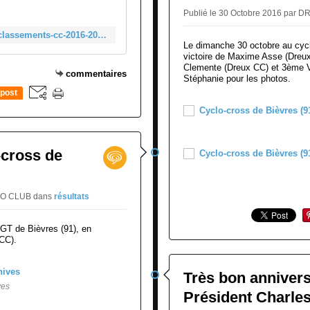
m
h
Publié le 30 Octobre 2016 pa
e
e
n
http://www.velopressecollection.fr/classements-cc-2016-2017/35-ille-et-vilaine-2016-classement-cyclo-cross/guichen-35-classement-30-octobre-2016-13908-html
n
Le dimanche 30 octobre au cycl
t
(
victoire de Maxime Asse (Dreux
c
3
Clemente (Dreux CC) et 3ème V
commentaires
y
Stéphanie pour les photos.
5
c
post
)
l
C
o
l
c
a
r
s
-cross de
o
s
s
e
s
m
CLO CLUB
dans
résultats
3
e
0
n
o
GT de Bièvres (91), en
t
CC).
c
c
t
y
o
Très bon annivers
c
b
ves
l
Président Charle
r
o
e