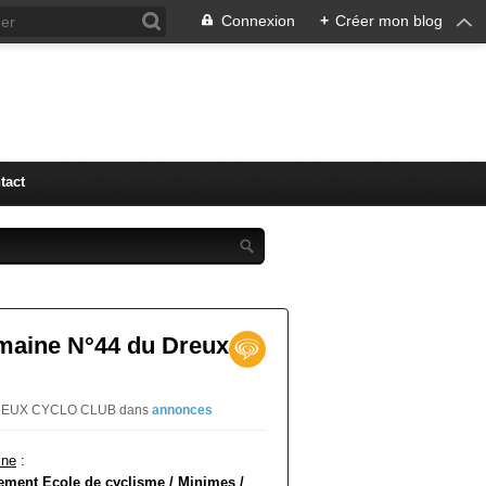
Connexion
+
Créer mon blog
tact
emaine N°44 du Dreux
r DREUX CYCLO CLUB
dans
annonces
ine
:
ement Ecole de cyclisme / Minimes /