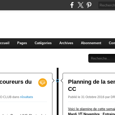
blog du DREUX CC
ccueil
Pages
Catégories
Archives
Abonnement
Con
 coureurs du
Planning de la s
CC
CLO CLUB
dans
résultats
Publié le 31 Octobre 2016 pa
Voici le planning de cette sema
er
Mardi 1
Novembre
:
Entrain