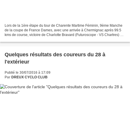
Lors de la 1ère étape du tour de Charente Martime Féminin, 9ème Manche
de la coupe de France Dames, avec une arrivée à Chermignac après 99.5
kms de course, victoire de Charlotte Bravard (Futuroscope - VS Chartres) en
solitaire avec 1 minute 42 secondes...
Quelques résultats des coureurs du 28 à
l'extérieur
Publié le 30/07/2016 à 17:09
Par
DREUX CYCLO CLUB