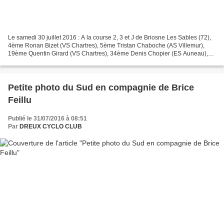
Le samedi 30 juillet 2016 : A la course 2, 3 et J de Briosne Les Sables (72),
4ème Ronan Bizet (VS Chartres), 5ème Tristan Chaboche (AS Villemur),
19ème Quentin Girard (VS Chartres), 34ème Denis Chopier (ES Auneau),
42ème Antonin Maury (ES Auneau), 45ème...
Petite photo du Sud en compagnie de Brice
Feillu
Publié le 31/07/2016 à 08:51
Par
DREUX CYCLO CLUB