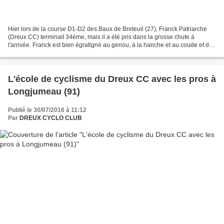
Hier lors de la course D1-D2 des Baux de Breteuil (27), Franck Patriarche
(Dreux CC) terminait 34ème, mais il a été pris dans la grosse chute à
l'arrivée. Franck est bien égratigné au genou, à la hanche et au coude et doit
certainement des côtes de cassés...
L'école de cyclisme du Dreux CC avec les pros à
Longjumeau (91)
Publié le 30/07/2016 à 11:12
Par
DREUX CYCLO CLUB