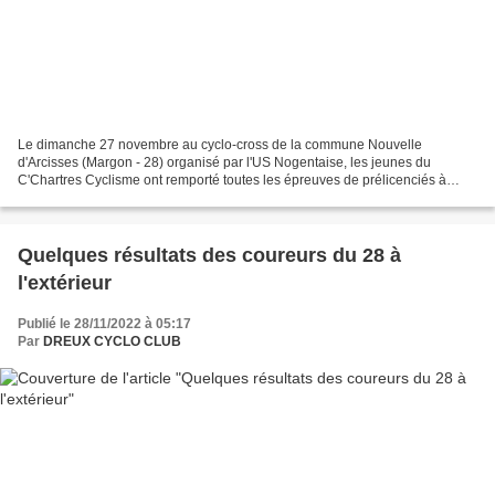
Le dimanche 27 novembre au cyclo-cross de la commune Nouvelle
d'Arcisses (Margon - 28) organisé par l'US Nogentaise, les jeunes du
C'Chartres Cyclisme ont remporté toutes les épreuves de prélicenciés à
cadets. Ci-dessous tous les podiums et le 1er Eurélien...
Quelques résultats des coureurs du 28 à
l'extérieur
Publié le 28/11/2022 à 05:17
Par
DREUX CYCLO CLUB