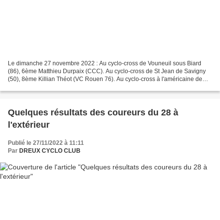
Le dimanche 27 novembre 2022 : Au cyclo-cross de Vouneuil sous Biard
(86), 6ème Matthieu Durpaix (CCC). Au cyclo-cross de St Jean de Savigny
(50), 8ème Killian Théot (VC Rouen 76). Au cyclo-cross à l'américaine de
Tours (37), 4ème Quentin Du Mouza (CCC)...
Quelques résultats des coureurs du 28 à
l'extérieur
Publié le 27/11/2022 à 11:11
Par
DREUX CYCLO CLUB