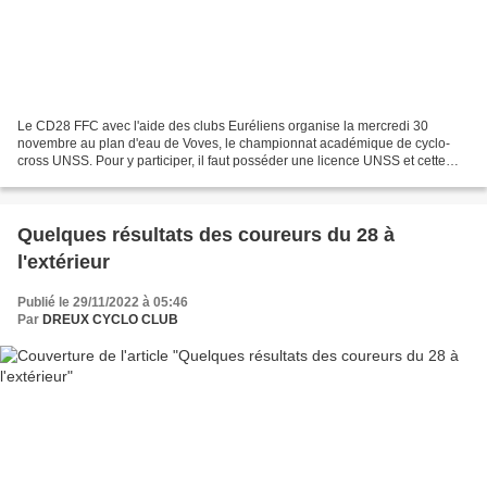
Le CD28 FFC avec l'aide des clubs Euréliens organise la mercredi 30
novembre au plan d'eau de Voves, le championnat académique de cyclo-
cross UNSS. Pour y participer, il faut posséder une licence UNSS et cette
épreuve est ouverte aux académies limitrophes....
Quelques résultats des coureurs du 28 à
l'extérieur
Publié le 29/11/2022 à 05:46
Par
DREUX CYCLO CLUB