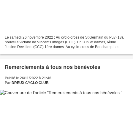
Le samedi 26 novembre 2022 : Au cyclo-cross de St Germain du Puy (18),
nouvelle victoire de Vincent Limoges (CCC). En U19 et dames, 6ème
Justine Devilliers (CCC) 1ère dames. Au cyclo-cross de Bonchamp Les
Laval (53), nouvelle victoire d'Yvonnick Lauger...
Remerciements à tous nos bénévoles
Publié le 26/11/2022 à 21:46
Par
DREUX CYCLO CLUB