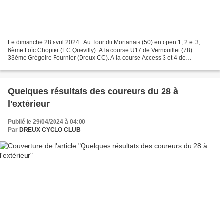
Le dimanche 28 avril 2024 : Au Tour du Mortanais (50) en open 1, 2 et 3,
6ème Loïc Chopier (EC Quevilly). A la course U17 de Vernouillet (78),
33ème Grégoire Fournier (Dreux CC). A la course Access 3 et 4 de
Vernouillet (78), 8ème et 1er access 4 Thierry...
Quelques résultats des coureurs du 28 à
l'extérieur
Publié le 29/04/2024 à 04:00
Par
DREUX CYCLO CLUB