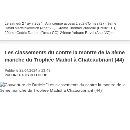
Le samedi 27 avril 2024 : A la course access 1 et 2 d'Ormes (27), 3ème
David Martsinkevistch (Anet VC), 14ème Thomas Pradelle (Dreux CC),
20ème Cédric Daubin (Dreux CC), 24ème Yohann Revel (Anet VC) et
28ème Corentin Roussau (VC Lucéen). En acccess 3,...
Les classements du contre la montre de la 3ème
manche du Trophée Madiot à Chateaubriant (44)
Publié le 28/04/2024 à 13:49
Par
DREUX CYCLO CLUB