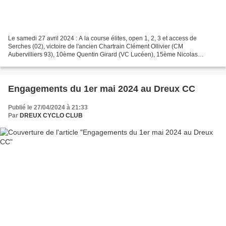
Le samedi 27 avril 2024 : A la course élites, open 1, 2, 3 et access de
Serches (02), victoire de l'ancien Chartrain Clément Ollivier (CM
Aubervilliers 93), 10ème Quentin Girard (VC Lucéen), 15ème Nicolas
Brismontier (VC Lucéen), 29ème Théo Pasquier (VC...
Engagements du 1er mai 2024 au Dreux CC
Publié le 27/04/2024 à 21:33
Par
DREUX CYCLO CLUB