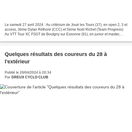
Le samedi 27 avril 2024 : Au critérium de Joué les Tours (37), en open 2, 3 et
access, 3ème Dylan Réthoré (CCC) et 5ème Noël Richet (Team Progress).
Au VTT Tour XC FSGT de Boutgny sur Essonne (91), en junior et master,
5ème et 2ème junior Loan Simonnet...
Quelques résultats des coureurs du 28 à
l'extérieur
Publié le 28/04/2024 à 20:34
Par
DREUX CYCLO CLUB