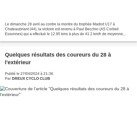
Le dimanche 28 avril au contre la montre du trophée Madiot U17 à
Chateaubriant (44), la victoire est revenu à Paul Becchio (AS Corbeil
Essonnes) qui a effectué le 12.95 kms à plus de 41.2 km/h de moyenne,
83ème Simon De Gryse (Dreux CC) tout juste dans...
Quelques résultats des coureurs du 28 à
l'extérieur
Publié le 27/04/2024 à 21:36
Par
DREUX CYCLO CLUB