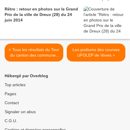
Rétro : retour en photos sur le Grand
Prix de la ville de Dreux (28) du 24
juin 2014
< Tous les résultats du Tour
Les podiums des courses
du canton des communes
UFOLEP de Voves >
de Loué-Brulon-Noyen avec
la victoire d'Hugo Page (ES
Auneau)
Hébergé par Overblog
Top articles
Pages
Contact
Signaler un abus
C.G.U.
Cookies et données personnelles