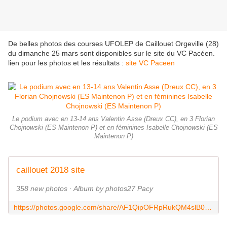
De belles photos des courses UFOLEP de Caillouet Orgeville (28)
du dimanche 25 mars sont disponibles sur le site du VC Pacéen.
lien pour les photos et les résultats :
site VC Paceen
Le podium avec en 13-14 ans Valentin Asse (Dreux CC), en 3 Florian
Chojnowski (ES Maintenon P) et en féminines Isabelle Chojnowski (ES
Maintenon P)
caillouet 2018 site
358 new photos · Album by photos27 Pacy
https://photos.google.com/share/AF1QipOFRpRukQM4slB0evc-SS9OQZsckMNqh8l18rvy31zt0xj7fVkcV7N2Wo8xpvQM-w?key=b3Zub3RDNXB2ekpONVBhaHBoX1A5X2hzMndzVUR3