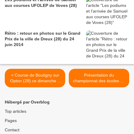
aux courses UFOLEP de Voves (28)
Rétro : retour en photos sur le Grand
Prix de la ville de Dreux (28) du 24
juin 2014
< Course de Boutigny sur
Présentation du
Opton (28) ce dimanche 1
championnat des écoles de
er avril en D1-D2 et D3-D4
cyclisme ce dimanche 1er
avril 218 à Courville sur
Eure (28) >
Hébergé par Overblog
Top articles
Pages
Contact