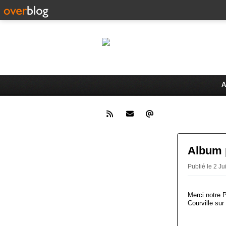
Le 
Activités du Dreux Cyclo Club
A
Album p
Publié le 2 
Merci notre 
Courville su