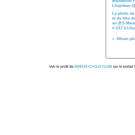
La photo de 
et du titre 
on (ES Main
n U17 à Lhop
Album pho
Voir le profil de
DREUX CYCLO CLUB
sur le portail