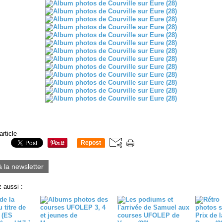
article
Repost
0
à la newsletter
 aussi :