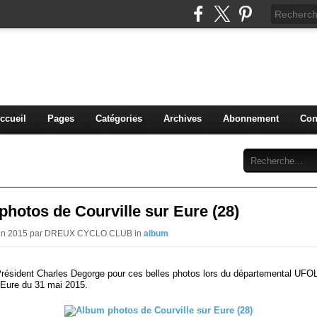
blog du DREUX CC
ccueil
Pages
Catégories
Archives
Abonnement
Con
hotos de Courville sur Eure (28)
Juin 2015 par DREUX CYCLO CLUB in
album
Président Charles Degorge pour ces belles photos lors du départemental UF
r Eure du 31 mai 2015.