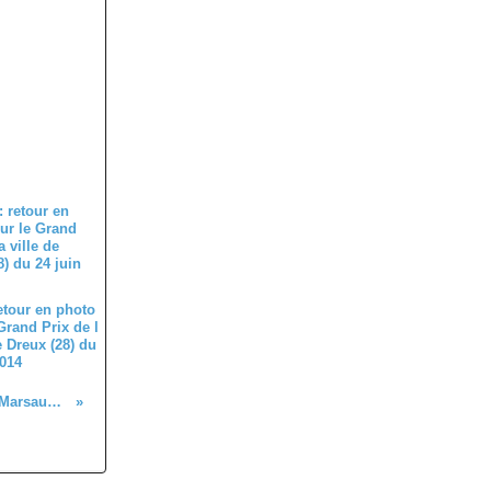
retour en photo
Grand Prix de l
e Dreux (28) du
2014
Nouvel album photo des courses UFOLEP de Marsauceux (28)