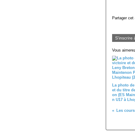
Partager cet 
S'inscrire 
Vous aimerez
La photo de 
et du titre 
on (ES Main
n U17 à Lhop