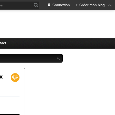
Connexion
+
Créer mon blog
tact
x