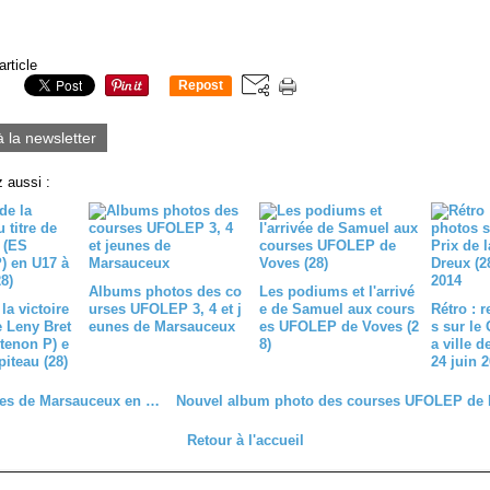
article
Repost
0
à la newsletter
 aussi :
Albums photos des co
Les podiums et l'arrivé
la victoire
urses UFOLEP 3, 4 et j
e de Samuel aux cours
Rétro : 
de Leny Bret
eunes de Marsauceux
es UFOLEP de Voves (2
s sur le 
tenon P) e
8)
a ville d
iteau (28)
24 juin 
Les courses de Marsauceux en image
Retour à l'accueil