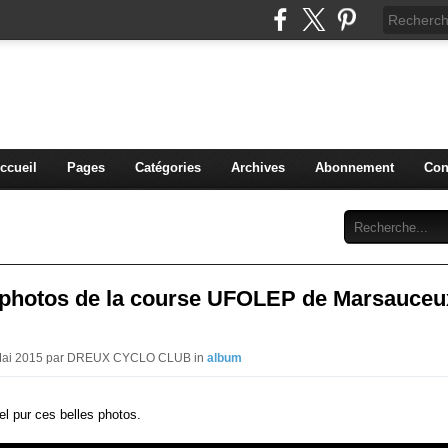
blog du DREUX CC
ccueil
Pages
Catégories
Archives
Abonnement
Con
photos de la course UFOLEP de Marsauceu
 Mai 2015 par DREUX CYCLO CLUB in
album
el pur ces belles photos.