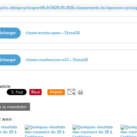
écharger
classt-monts-open---31mai26
écharger
classt-courbouzon-u17---31mai26
article
Repost
0
à la newsletter
 aussi :