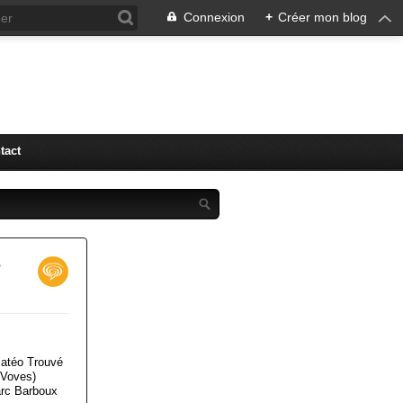
Connexion
+
Créer mon blog
tact
r
Matéo Trouvé
 Voves)
arc Barboux