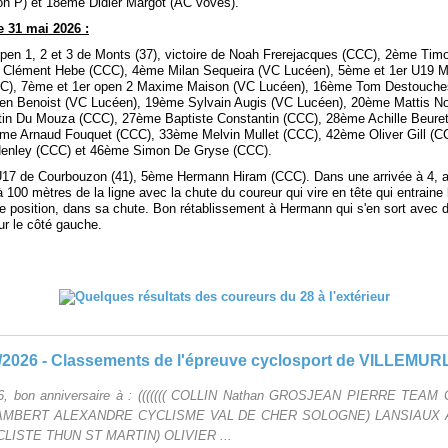
on P) et 18ème Didier Margot (AC voves).
 31 mai 2026 :
open 1, 2 et 3 de Monts (37), victoire de Noah Frerejacques (CCC), 2ème Tim
Clément Hebe (CCC), 4ème Milan Sequeira (VC Lucéen), 5ème et 1er U19 M
CC), 7ème et 1er open 2 Maxime Maison (VC Lucéen), 16ème Tom Destouche
en Benoist (VC Lucéen), 19ème Sylvain Augis (VC Lucéen), 20ème Mattis No
n Du Mouza (CCC), 27ème Baptiste Constantin (CCC), 28ème Achille Beure
me Arnaud Fouquet (CCC), 33ème Melvin Mullet (CCC), 42ème Oliver Gill (
Henley (CCC) et 46ème Simon De Gryse (CCC).
U17 de Courbouzon (41), 5ème Hermann Hiram (CCC). Dans une arrivée à 4, 
à 100 mètres de la ligne avec la chute du coureur qui vire en tête qui entraine 
e position, dans sa chute. Bon rétablissement à Hermann qui s'en sort avec d
ur le côté gauche.
/2026 - Classements de l'épreuve cyclosport de VILLEMUR
26, bon anniversaire à : ((((((( COLLIN Nathan GROSJEAN PIERRE TEAM
AMBERT ALEXANDRE CYCLISME VAL DE CHER SOLOGNE) LANSIAUX
LISTE THUN ST MARTIN) OLIVIER ...