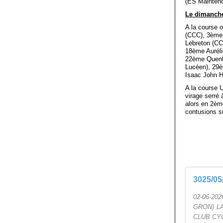
(ES Mainten
Le dimanche
A la course 
(CCC), 3ème 
Lebreton (C
18ème Auréli
22ème Quenti
Lucéen), 29è
Isaac John 
A la course 
virage serré 
alors en 2èm
contusions s
3025/05
02-06-20
GRON) L
CLUB CYC