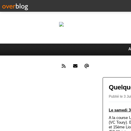
Le 
Activités du Dreux Cyclo Club
A
Quelque
Publié le 3 
Le samedi 3
A la course 
(VC Toury). 
et 15ème Lio