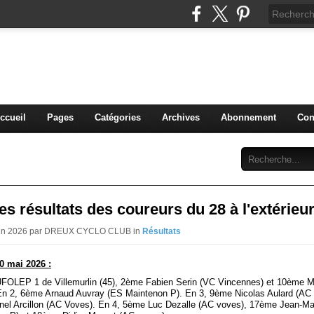
blog du DREUX CC
ccueil
Pages
Catégories
Archives
Abonnement
Con
s résultats des coureurs du 28 à l'extérieu
Juin 2026 par DREUX CYCLO CLUB in
Résultats
0 mai 2026 :
UFOLEP 1 de Villemurlin (45), 2ème Fabien Serin (VC Vincennes) et 10ème 
En 2, 6ème Arnaud Auvray (ES Maintenon P). En 3, 9ème Nicolas Aulard (AC
nel Arcillon (AC Voves). En 4, 5ème Luc Dezalle (AC voves), 17ème Jean-M