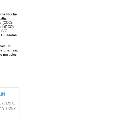
othé Nioche
attis
s (CCC),
el (PCO),
t (VC
CCC), 44ème
avec un
le Chartrain,
e multiples
LIN
 CYCLISTE
 ANTHONY