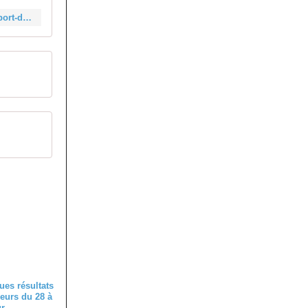
https://cyclo.ufolepcyclosport45.fr/3025-05-2026-classements-de-lepreuve-cyclosport-de-villemurlin