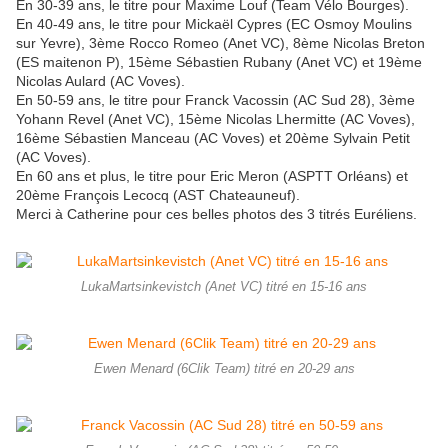
En 30-39 ans, le titre pour Maxime Louf (Team Vélo Bourges).
En 40-49 ans, le titre pour Mickaël Cypres (EC Osmoy Moulins
sur Yevre), 3ème Rocco Romeo (Anet VC), 8ème Nicolas Breton
(ES maitenon P), 15ème Sébastien Rubany (Anet VC) et 19ème
Nicolas Aulard (AC Voves).
En 50-59 ans, le titre pour Franck Vacossin (AC Sud 28), 3ème
Yohann Revel (Anet VC), 15ème Nicolas Lhermitte (AC Voves),
16ème Sébastien Manceau (AC Voves) et 20ème Sylvain Petit
(AC Voves).
En 60 ans et plus, le titre pour Eric Meron (ASPTT Orléans) et
20ème François Lecocq (AST Chateauneuf).
Merci à Catherine pour ces belles photos des 3 titrés Euréliens.
LukaMartsinkevistch (Anet VC) titré en 15-16 ans
Ewen Menard (6Clik Team) titré en 20-29 ans