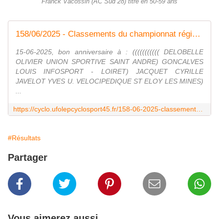
Franck Vacossin (AC Sud 28) titré en 50-59 ans
158/06/2025 - Classements du championnat régional à POILY LEZ GIEN
15-06-2025, bon anniversaire à : ((((((((((( DELOBELLE
OLIVIER UNION SPORTIVE SAINT ANDRE) GONCALVES
LOUIS INFOSPORT - LOIRET) JACQUET CYRILLE
JAVELOT YVES U. VELOCIPEDIQUE ST ELOY LES MINES)
...
https://cyclo.ufolepcyclosport45.fr/158-06-2025-classements-du-championnat-regional-a-poily-lez-gien
#Résultats
Partager
Vous aimerez aussi