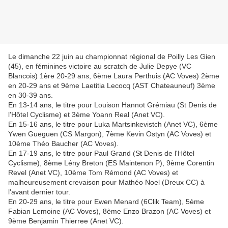
Le dimanche 22 juin au championnat régional de Poilly Les Gien
(45), en féminines victoire au scratch de Julie Depye (VC
Blancois) 1ère 20-29 ans, 6ème Laura Perthuis (AC Voves) 2ème
en 20-29 ans et 9ème Laetitia Lecocq (AST Chateauneuf) 3ème
en 30-39 ans.
En 13-14 ans, le titre pour Louison Hannot Grémiau (St Denis de
l'Hôtel Cyclisme) et 3ème Yoann Real (Anet VC).
En 15-16 ans, le titre pour Luka Martsinkevistch (Anet VC), 6ème
Ywen Gueguen (CS Margon), 7ème Kevin Ostyn (AC Voves) et
10ème Théo Baucher (AC Voves).
En 17-19 ans, le titre pour Paul Grand (St Denis de l'Hôtel
Cyclisme), 8ème Lény Breton (ES Maintenon P), 9ème Corentin
Revel (Anet VC), 10ème Tom Rémond (AC Voves) et
malheureusement crevaison pour Mathéo Noel (Dreux CC) à
l'avant dernier tour.
En 20-29 ans, le titre pour Ewen Menard (6Clik Team), 5ème
Fabian Lemoine (AC Voves), 8ème Enzo Brazon (AC Voves) et
9ème Benjamin Thierree (Anet VC).