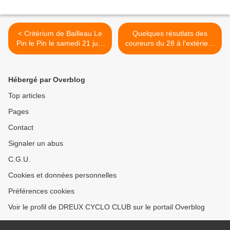
< Critérium de Bailleau Le
Quelques résutlats des
Pin le Pin le samedi 21 juin
coureurs du 28 à l'extérieur
en open 2, 3 et access et
>
Grand Prix de la Ville de
Chateaudun le dimanche
Hébergé par Overblog
22 juin en élites, open et
access - Engagez-vous !!!
Top articles
Pages
Contact
Signaler un abus
C.G.U.
Cookies et données personnelles
Préférences cookies
Voir le profil de DREUX CYCLO CLUB sur le portail Overblog