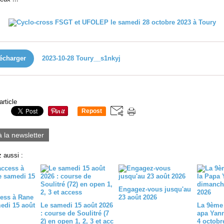
écharger
2023-10-28 Toury__s1nkyj
article
Repost
0
à la newsletter
 aussi :
Engagez-vous jusqu'au
ess à Rane
23 août 2026
medi 15 août
Le samedi 15 août 2026
La 9ème 
: course de Soulitré (7
apa Yan
2) en open 1, 2, 3 et acc
4 octobr