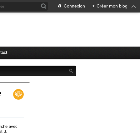
Connexion
+
Créer mon blog
tact
e
erche avec
t 3.