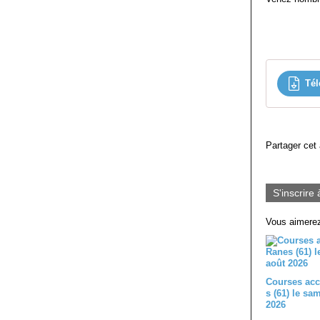
Tél
Partager cet 
S'inscrire 
Vous aimerez
Courses acc
s (61) le sa
2026