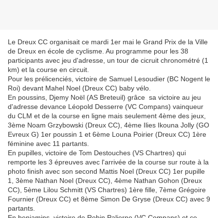
Le Dreux CC organisait ce mardi 1er mai le Grand Prix de la Ville
de Dreux en école de cyclisme. Au programme pour les 38
participants avec jeu d'adresse, un tour de cicruit chronométré (1
km) et la course en circuit.
Pour les prélicenciés, victoire de Samuel Lesoudier (BC Nogent le
Roi) devant Mahel Noel (Dreux CC) baby vélo.
En poussins, Djemy Noël (AS Breteuil) grâce sa victoire au jeu
d'adresse devance Léopold Desserre (VC Compans) vainqueur
du CLM et de la course en ligne mais seulement 4ème des jeux,
3ème Noam Grzybowski (Dreux CC), 4ème Ilies Ikouna Jolly (GO
Evreux G) 1er poussin 1 et 6ème Louna Poirier (Dreux CC) 1ère
féminine avec 11 partants.
En pupilles, victoire de Tom Destouches (VS Chartres) qui
remporte les 3 épreuves avec l'arrivée de la course sur route à la
photo finish avec son second Mattis Noel (Dreux CC) 1er pupille
1, 3ème Nathan Noel (Dreux CC), 4ème Nathan Gohon (Dreux
CC), 5ème Lilou Schmitt (VS Chartres) 1ère fille, 7ème Grégoire
Fournier (Dreux CC) et 8ème Simon De Gryse (Dreux CC) avec 9
partants.
En benjamins, victoire de Robin Palierne (VC Compans) et ce