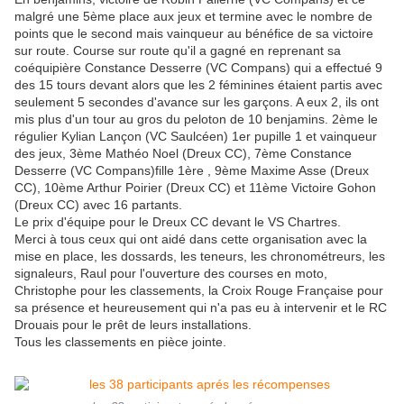
malgré une 5ème place aux jeux et termine avec le nombre de
points que le second mais vainqueur au bénéfice de sa victoire
sur route. Course sur route qu'il a gagné en reprenant sa
coéquipière Constance Desserre (VC Compans) qui a effectué 9
des 15 tours devant alors que les 2 féminines étaient partis avec
seulement 5 secondes d'avance sur les garçons. A eux 2, ils ont
mis plus d'un tour au gros du peloton de 10 benjamins. 2ème le
régulier Kylian Lançon (VC Saulcéen) 1er pupille 1 et vainqueur
des jeux, 3ème Mathéo Noel (Dreux CC), 7ème Constance
Desserre (VC Compans)fille 1ère , 9ème Maxime Asse (Dreux
CC), 10ème Arthur Poirier (Dreux CC) et 11ème Victoire Gohon
(Dreux CC) avec 16 partants.
Le prix d'équipe pour le Dreux CC devant le VS Chartres.
Merci à tous ceux qui ont aidé dans cette organisation avec la
mise en place, les dossards, les teneurs, les chronométreurs, les
signaleurs, Raul pour l'ouverture des courses en moto,
Christophe pour les classements, la Croix Rouge Française pour
sa présence et heureusement qui n'a pas eu à intervenir et le RC
Drouais pour le prêt de leurs installations.
Tous les classements en pièce jointe.