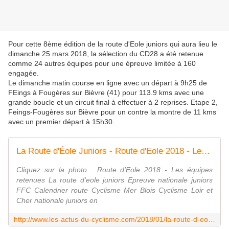
Pour cette 8ème édition de la route d'Eole juniors qui aura lieu le
dimanche 25 mars 2018, la sélection du CD28 a été retenue
comme 24 autres équipes pour une épreuve limitée à 160
engagée.
Le dimanche matin course en ligne avec un départ à 9h25 de
FEings à Fougères sur Bièvre (41) pour 113.9 kms avec une
grande boucle et un circuit final à effectuer à 2 reprises. Etape 2,
Feings-Fougères sur Bièvre pour un contre la montre de 11 kms
avec un premier départ à 15h30.
La Route d'Éole Juniors - Route d'Eole 2018 - Les équipes retenues - Le comité d'organisation a validé les 160 coureurs retenus pour participer à la 9ème Route d'Eole Juniors. + résultats et photos 2017 + Maxime Peteau, au four, au moulin... et au micro - (Route d'Eole 2018 - Maxime PETEAU - Manon CORBEAU - La Nouvelle République - Eponine GAUVIN) - Les Actus du Cyclisme
Cliquez sur la photo... Route d'Eole 2018 - Les équipes
retenues La route d'eole juniors Epreuve nationale juniors
FFC Calendrier route Cyclisme Mer Blois Cyclisme Loir et
Cher nationale juniors en
http://www.les-actus-du-cyclisme.com/2018/01/la-route-d-eole-juniors-route-d-eole-2018-les-equipes-retenues-le-comite-d-organisation-a-valide-les-160-coureurs-retenus-pour-parti