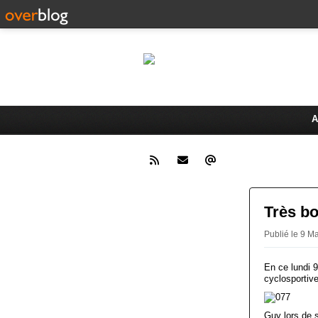
Le 
Activités du Dreux Cyclo Club
A
Très bo
Publié le 9 
En ce lundi 
cyclosportive
Guy lors de