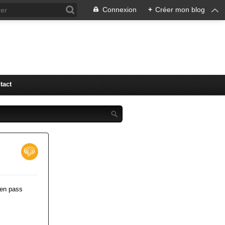
Connexion
+
Créer mon blog
tact
 en pass