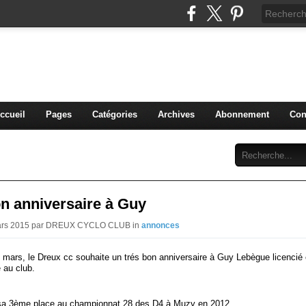
blog du DREUX CC
ccueil
Pages
Catégories
Archives
Abonnement
Con
n anniversaire à Guy
Mars 2015 par DREUX CYCLO CLUB in
annonces
9 mars, le Dreux cc souhaite un trés bon anniversaire à Guy Lebègue licencié
 au club.
 sa 3ème place au championnat 28 des D4 à Muzy en 2012