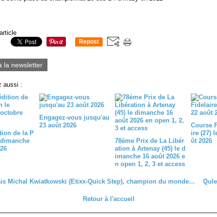
article
Repost
0
à la newsletter
 aussi :
Engagez-vous jusqu'au
23 août 2026
Course 
tion de la P
ire (27) 
 dimanche
78ème Prix de La Libér
ût 2026
026
ation à Artenay (45) le d
imanche 16 août 2026 e
n open 1, 2, 3 et access
Le Polonais Michal Kwiatkowski (Etixx-Quick Step), champion du monde sur route, a remporté...
Retour à l'accueil