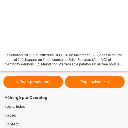
Le vendredi 20 juin au critérium UFOLEP de Maintenon (28), dans la course
des 1 et 2, échappée en fin de course de Brice Fauveau (Anet VC) et
d'Anthony Peribois (ES Maintenon Pierres) et le peloton est arrivée pour la
3ème place avec à son sein le 1er...
< Page précédente
Page suivante >
Hébergé par Overblog
Top articles
Pages
Contact