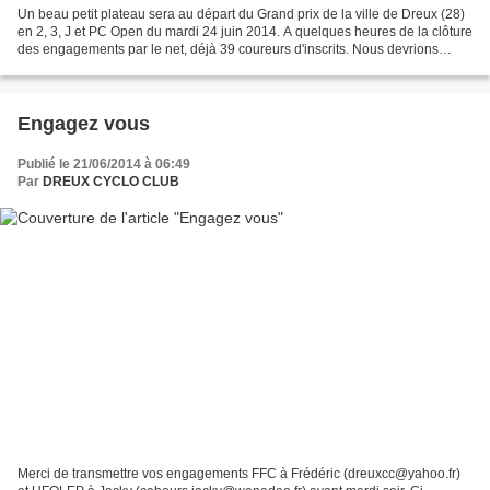
Un beau petit plateau sera au départ du Grand prix de la ville de Dreux (28)
en 2, 3, J et PC Open du mardi 24 juin 2014. A quelques heures de la clôture
des engagements par le net, déjà 39 coureurs d'inscrits. Nous devrions
assister à un beau spectacle...
Engagez vous
Publié le 21/06/2014 à 06:49
Par
DREUX CYCLO CLUB
Merci de transmettre vos engagements FFC à Frédéric (dreuxcc@yahoo.fr)