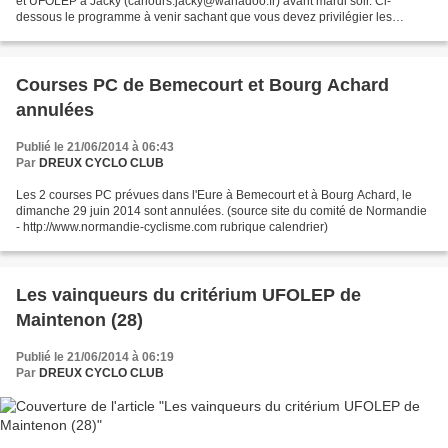
et UFOLEP à Jacky (cahours.jacky@wanadoo.fr) avant mardi soir. Ci-
dessous le programme à venir sachant que vous devez privilégier les
courses du 28. Le mardi 24 juin 2014 : Dreux (28)...
Courses PC de Bemecourt et Bourg Achard
annulées
Publié le 21/06/2014 à 06:43
Par
DREUX CYCLO CLUB
Les 2 courses PC prévues dans l'Eure à Bemecourt et à Bourg Achard, le
dimanche 29 juin 2014 sont annulées. (source site du comité de Normandie
- http://www.normandie-cyclisme.com rubrique calendrier)
Les vainqueurs du critérium UFOLEP de
Maintenon (28)
Publié le 21/06/2014 à 06:19
Par
DREUX CYCLO CLUB