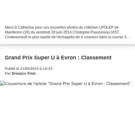
Merci à Catherine pour ces nouvelles photos du critérium UFOLEP de
Maintenon (28) du vendredi 20 juin 2014 Chistophe Poussineau (AST
Chateauneuf) le plus rapide de l'échappée de 4 coureurs dans la course 3 et
GS Brice Fauveau (Anet VC) vainqueur dans...
Grand Prix Super U à Evron : Classement
Publié le 21/06/2014 à 10:24
Par
Dreuxcc Fred