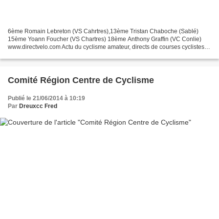
6ème Romain Lebreton (VS Cahrtres),13ème Tristan Chaboche (Sablé)
15ème Yoann Foucher (VS Chartres) 18ème Anthony Graffin (VC Conlie)
www.directvelo.com Actu du cyclisme amateur, directs de courses cyclistes
amateurs et professionnels.
Comité Région Centre de Cyclisme
Publié le 21/06/2014 à 10:19
Par
Dreuxcc Fred