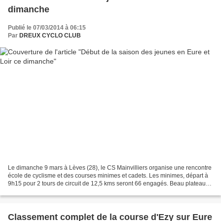
dimanche
Publié le 07/03/2014 à 06:15
Par
DREUX CYCLO CLUB
Le dimanche 9 mars à Lèves (28), le CS Mainvilliers organise une rencontre
école de cyclisme et des courses minimes et cadets. Les minimes, départ à
9h15 pour 2 tours de circuit de 12,5 kms seront 66 engagés. Beau plateau
avec 24 Franciliens, 9 Normands,...
Classement complet de la course d'Ezy sur Eure