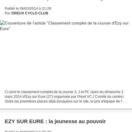
Publié le 06/03/2014 à 21:29
Par
DREUX CYCLO CLUB
Ci-joint le classement complet de la course 3, J et PC open du dimanche 2
mars 2014 d'Ezy sur Eure (27) organisée par l'Anet VC ( Comité du centre).
Outre les premières places déjà évoquées sur le site, le prix d'équipe de l'ES
Auneau, Alexandre Balureau...
EZY SUR EURE : la jeunesse au pouvoir