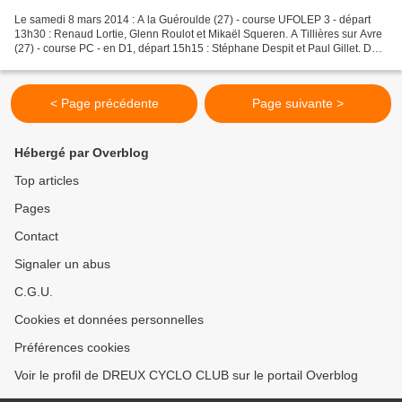
Le samedi 8 mars 2014 : A la Guéroulde (27) - course UFOLEP 3 - départ
13h30 : Renaud Lortie, Glenn Roulot et Mikaël Squeren. A Tillières sur Avre
(27) - course PC - en D1, départ 15h15 : Stéphane Despit et Paul Gillet. D4,
départ 13h17 : Didier Le Hen,...
< Page précédente
Page suivante >
Hébergé par Overblog
Top articles
Pages
Contact
Signaler un abus
C.G.U.
Cookies et données personnelles
Préférences cookies
Voir le profil de DREUX CYCLO CLUB sur le portail Overblog