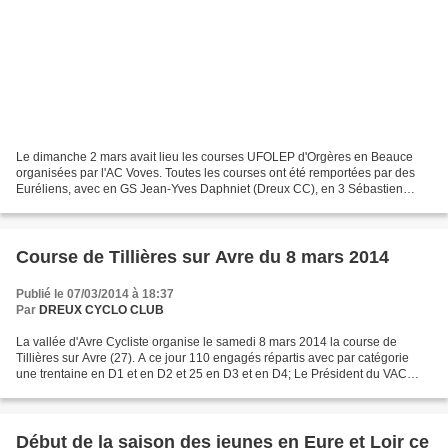
Le dimanche 2 mars avait lieu les courses UFOLEP d'Orgères en Beauce
organisées par l'AC Voves. Toutes les courses ont été remportées par des
Euréliens, avec en GS Jean-Yves Daphniet (Dreux CC), en 3 Sébastien
manceau (CS Mainvilliers), en 2 Denis Hallay...
Course de Tillières sur Avre du 8 mars 2014
Publié le 07/03/2014 à 18:37
Par
DREUX CYCLO CLUB
La vallée d'Avre Cycliste organise le samedi 8 mars 2014 la course de
Tillières sur Avre (27). A ce jour 110 engagés répartis avec par catégorie
une trentaine en D1 et en D2 et 25 en D3 et en D4; Le Président du VAC
François Bisson a également la possibilité...
Début de la saison des jeunes en Eure et Loir ce