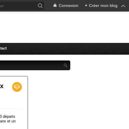
Connexion
+
Créer mon blog
tact
ux
3 départs
gans et un