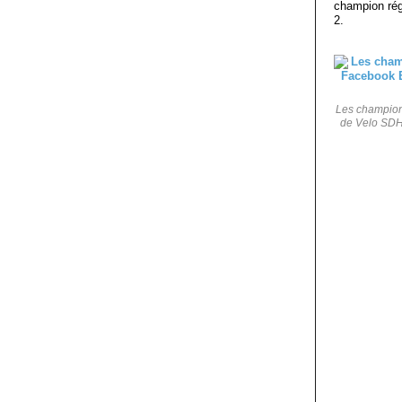
champion rég
2.
Les champions
de Velo SDHC