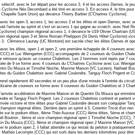
t sélectif, avec le 1er départ pour les access 3, 4 et les access Dames, le je
s Cyclisme Néo Decombard a été titré en access 3. En access 4, le titre pour
 Chapelle Saint Ursin) qui devance Thierry Barbier (C'Chartres Cyclisme).
avec les open 3, access 1, les access 2 et les élites et open Dames, avec un
puté l'arrivée au sprint et c'est un access 1 qui gagne au scratch, avec Noé Ri
Cyclisme) champion régional access 1, il devance le U19 Olivier Chartrain (U
on régional open 3 et 3ème Romain Phelippon (St Denis Hôtel Cyclisme) vi
n 3. Clémence Launay (UC Montoire) est sacrée chez les élites Dames et op
avec les élites, open 1 et open 2, une première échappée de 4 coureurs ave
CCC) et Luc Weingarten (CCC) accompagnés de 2 coureurs du Guidon Chalet
e retrouve qu'avec un coureur Chalettois. Les 2 hommes sont repris par 7 cou
ée de 9 se forme avec 4 coureurs du C'Chartres Cyclisme avec Luc Weingar
ntin Du Mouza et Timothé Nioche, Maxime Maison (VC Lucéen), Nathaël Bou
lites du Guidon Chalettois avec Gabriel Coulondre, Tanguy Floch Prigent et Co
end rapidement 40 secondes et un peu plus d'une minute à l'entrée du circuit 
 dizaine de coureurs se forme avec 6 coureurs du Guidon Chalettois et 3 Chart
 l'arrivée accélération de Maxime Maison et de Quentin Du Mouza qui emmèn
ndre et Tanguy Floch Prigent. Les 2 coureurs Chalettois contrent et partent v
'arrivée victoire et titre élites pour Gabriel Coulondre devant son coéquipier Ta
champion régional élites. Derrière dans un sprint à 5, Corentin Tricot d'un rien
e sur le podium élites, 4ème Théo Auzoux (CCC) 4ème élites, 5ème et cham
ël Boutron , 6ème et vice champion régional open 1 Timothé Nioche (CCC),
tin Du Mouza (CCC), 8ème et champion régional open 2 Maxime Maison (VC 
r le podium open 2, il fallait attendre ce qui restait du peloton à pratiquement
 Mathéo Lecompte (CCC) qui est sorti dans les derniers kilomètres pour être 