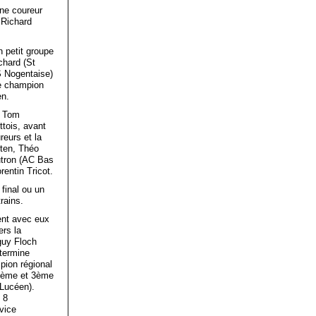
une coureur
 Richard
 petit groupe
chard (St
S Nogentaise)
ce champion
en.
c Tom
tois, avant
reurs et la
ten, Théo
tron (AC Bas
rentin Tricot.
final ou un
rains.
ent avec eux
ers la
nguy Floch
 termine
pion régional
 7ème et 3ème
Lucéen).
 8
vice