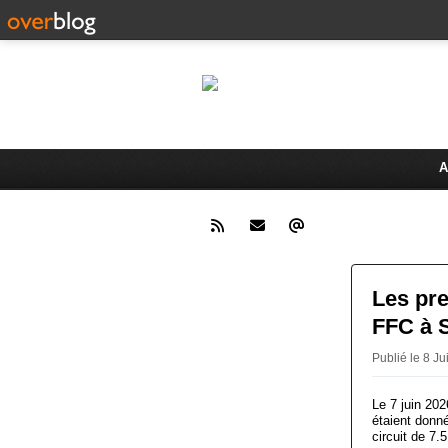
Le 
Activités du Dreux Cyclo Club
A
Les pr
FFC à S
Publié le 8 
Le 7 juin 20
étaient donn
circuit de 7.