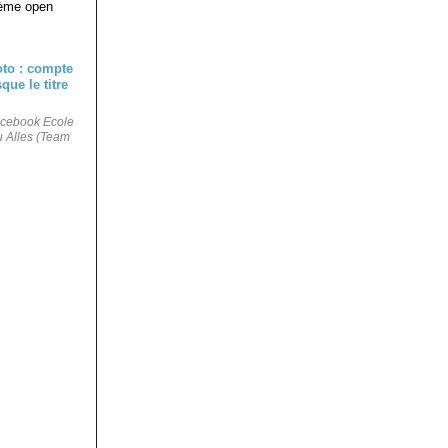
3ème open
Facebook Ecole
u Alles (Team