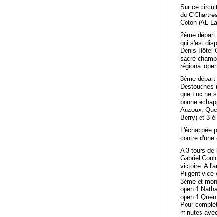
Sur ce circui
du C'Chartre
Coton (AL La
2ème départ 
qui s'est dis
Denis Hôtel 
sacré champi
régional ope
3ème départ 
Destouches (
que Luc ne s
bonne échapp
Auzoux, Que
Berry) et 3 é
L'échappée pr
contre d'une
A 3 tours de
Gabriel Coulo
victoire. A l
Prigent vice 
3ème et mont
open 1 Natha
open 1 Quen
Pour compléte
minutes avec