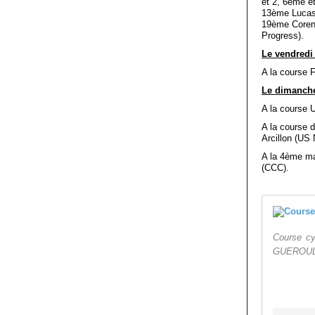
et 2, 6ème e
13ème Lucas
19ème Coren
Progress).
Le vendredi 
A la course 
Le dimanche
A la course
A la course 
Arcillon (US 
A la 4ème ma
(CCC).
Course c
GUEROULDE