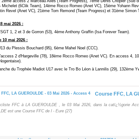
t 2ème access 2 Marceau Alles (Team Progress), 7ème Denis Chopier (Sud de
 Michelet (6Clik Team), 14ème Rocco Romeo (Anet VC), 15ème Yohann Reve
tin Revel (Anet VC), 21ème Tom Remond (Team Progress) et 31ème Simon 
8 mai 2026 :
FSGT 1, 2 et 3 de Gorron (53), 4ème Anthony Graffin (Isa Forever Team).
 10 mai 2026 :
 U13 du Plessis Bouchard (95), 6ème Mahel Noel (CCC).
d'access 2 d'Hargeville (78), 18ème Rocco Romeo (Anet VC). En access 4, 1
Nogentaise).
nche du Trophée Madiot U17 avec le Tro Bo Léon à Lannilis (29), 132ème 
ycliste FFC à LA GUEROULDE , le 03 Mai 2026, dans la catï¿½gorie Acc
 est une Course FFC de l - Eure (27)