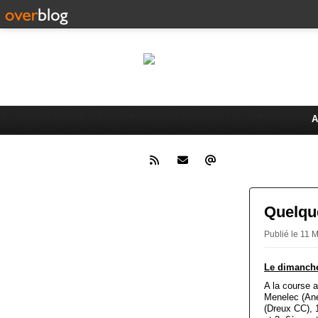
Le 
Activités du Dreux Cyclo Club
A
Quelque
Publié le 11
Le dimanche
A la course 
Menelec (An
(Dreux CC), 