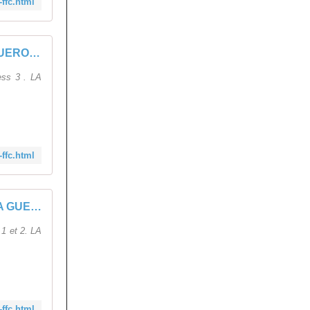
ffc.html
Course FFC, LA GUEROULDE - 03 Mai 2026 - Access 3
ess 3 . LA
ffc.html
Course FFC, LA GUEROULDE - 03 Mai 2026 - Access 1 et 2
1 et 2. LA
ffc.html