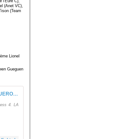
 l'Eure C),
l (Anet VC),
Tison (Team
0ème Lionel
Ywen Gueguen
Course FFC, LA GUEROULDE - 03 Mai 2026 - Access 4
ess 4. LA