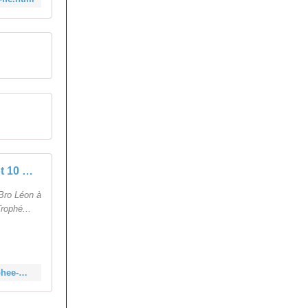
Lannilis Trophée Madiot 10 mai 2026 classement
 Bro Léon à
rophé...
https://velopressecollection.ouest-france.fr/route/classements/36486-lannilis-trophee-madiot-10-mai-2026-classement.html