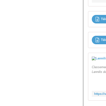
Tél
Tél
Classement
Lannilis d