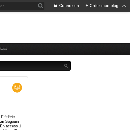
Connexion
+
Créer mon blog
tact
r
 Frédéric
tan Segouin
 En access 1