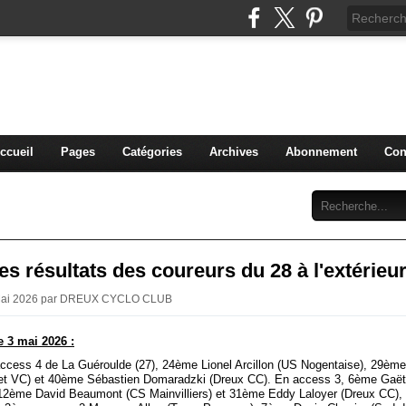
blog du DREUX CC
ccueil
Pages
Catégories
Archives
Abonnement
Con
s résultats des coureurs du 28 à l'extérieu
 Mai 2026 par DREUX CYCLO CLUB
 3 mai 2026 :
access 4 de La Guéroulde (27), 24ème Lionel Arcillon (US Nogentaise), 29ème
et VC) et 40ème Sébastien Domaradzki (Dreux CC). En access 3, 6ème Gaë
12ème David Beaumont (CS Mainvilliers) et 31ème Eddy Laloyer (Dreux CC),