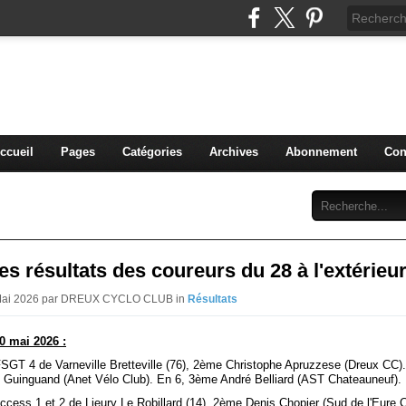
blog du DREUX CC
ccueil
Pages
Catégories
Archives
Abonnement
Con
s résultats des coureurs du 28 à l'extérieu
 Mai 2026 par DREUX CYCLO CLUB in
Résultats
0 mai 2026 :
FSGT 4 de Varneville Bretteville (76), 2ème Christophe Apruzzese (Dreux CC
Guinguand (Anet Vélo Club). En 6, 3ème André Belliard (AST Chateauneuf).
access 1 et 2 de Lieury Le Robillard (14), 2ème Denis Chopier (Sud de l'Eure 