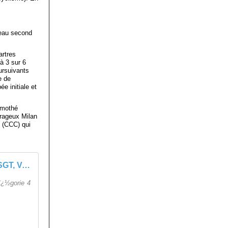
veau second
artres
à 3 sur 6
ursuivants
e de
e initiale et
imothé
urageux Milan
n (CCC) qui
ens.
Course FSGT, VARNEVILLE BRETTEVILLE - 30 Mai 2026 - 4 Seul
¿½gorie 4