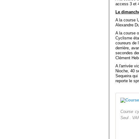
access 3 et 
Le dimanche
A la course 
Alexandre D
A la course o
Cyclisme étai
coureurs de l
derrière, av
secondes der
Clément Heb
A l'arrivée 
Nioche, 40 s
Sequeira qui 
reporte le s
Course c
Seul . VA