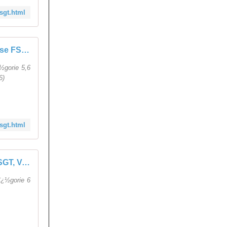
sgt.html
Course FSGT, VARNEVILLE BRETTEVILLE - 30 Mai 2026 - 5,6 + Dames
½gorie 5,6
6)
sgt.html
Course FSGT, VARNEVILLE BRETTEVILLE - 30 Mai 2026 - 6 Seul
¿½gorie 6