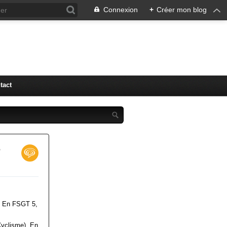
Connexion
+
Créer mon blog
tact
r
). En FSGT 5,
Cyclisme). En