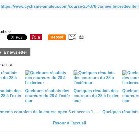
https://www.cyclisme-amateur.com/course-234378-varneville-bretteville-f
article
Repost
0
à la newsletter
 aussi :
sultats des
Quelques résultats des
Quelques résultats des
Quelques
28 à l'extér
coureurs du 28 à l'extér
coureurs du 28 à l'extér
coureurs 
ieur
ieur
ieur
Les classements complets de la course open 3 et access 1 et 2 du dimanche 31 mai 2026 à Lamblore (28)
Retour à l'accueil