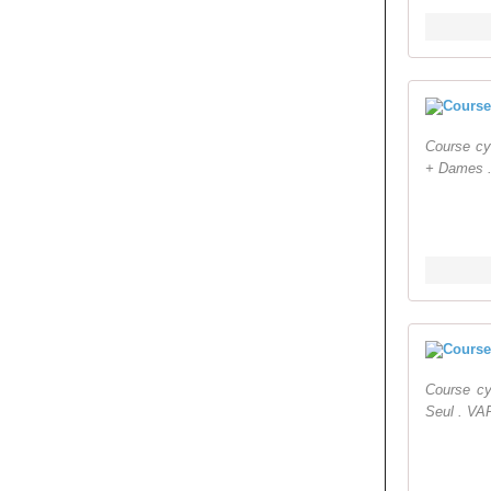
Course cy
+ Dames .
Course c
Seul . VA