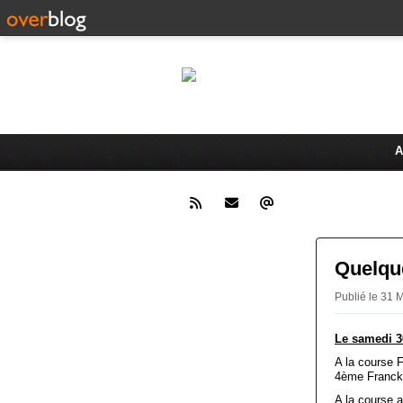
Le 
Activités du Dreux Cyclo Club
A
Quelque
Publié le 31
Le samedi 3
A la course 
4ème Franck 
A la course 