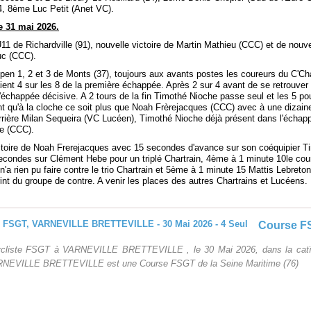
4, 8ème Luc Petit (Anet VC).
 31 mai 2026.
U11 de Richardville (91), nouvelle victoire de Martin Mathieu (CCC) et de nou
uc (CCC).
pen 1, 2 et 3 de Monts (37), toujours aux avants postes les coureurs du C'Ch
ent 4 sur les 8 de la première échappée. Après 2 sur 4 avant de se retrouver 
'échappée décisive. A 2 tours de la fin Timothé Nioche passe seul et les 5 po
ant qu'à la cloche ce soit plus que Noah Frèrejacques (CCC) avec à une dizain
rière Milan Sequeira (VC Lucéen), Timothé Nioche déjà présent dans l'échappé
e (CCC).
victoire de Noah Frerejacques avec 15 secondes d'avance sur son coéquipier T
econdes sur Clément Hebe pour un triplé Chartrain, 4ème à 1 minute 10le co
n'a rien pu faire contre le trio Chartrain et 5ème à 1 minute 15 Mattis Lebreto
print du groupe de contre. A venir les places des autres Chartrains et Lucé
ycliste FSGT à VARNEVILLE BRETTEVILLE , le 30 Mai 2026, dans la catï
RNEVILLE BRETTEVILLE est une Course FSGT de la Seine Maritime (76)