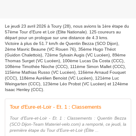
Le jeudi 23 avril 2026 à Toury (28), nous avions la 1ère étape du
57ème Tour d'Eure et Loir (Elite Nationale). 125 coureurs au
départ pour un prologue sur une distance de 4.3 kms.
Victoire à plus de 51.7 km/h de Quentin Bezza (SCO Dijon),
2ème Mavric Beaune (VC Rouen 76), 35ème Hugo Théot
(Guidon Chalettois), 72ème Sylvain Augis (VC Lucéen), 89ème
Thomas Surget (VC Lucéen), 100ème Lucas Da Costa (CCC),
108ème Timothée Nioche (CCC), 111ème Simon Mallet (CCC),
115ème Mathias Russo (VC Lucéen), 116ème Arnaud Fouquet
(CCC), 118ème Aurélien Benoist (VC Lucéen), 121ème Luc
Weingarten (CCC), 123ème Léo Probst (VC Lucéen) et 124ème
Isaac Henley (CCC).
Tour d'Eure-et-Loir - Et. 1 : Classements
Tour d'Eure-et-Loir - Et. 1 : Classements : Quentin Bezza
(SCO Dijon-Team Materiel-velo.com) a remporté, ce jeudi, la
première étape du Tour d'Eure-et-Loir (Élite ...