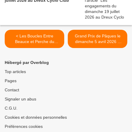
juillet 2026 au Dreux Cyclo Club
< Les Boucles Entre
Grand Prix de Pâques le
Beauce et Perche du
dimanche 5 avril 2026 à
dimanche 29 mars 2026 :
Boutigny Sur Opton (28) en
point sur les engagements
open 3 et access >
de la course élites-open et
Hébergé par Overblog
des access support du
championnat d'Eure et Loir
Top articles
Pages
Contact
Signaler un abus
C.G.U.
Cookies et données personnelles
Préférences cookies