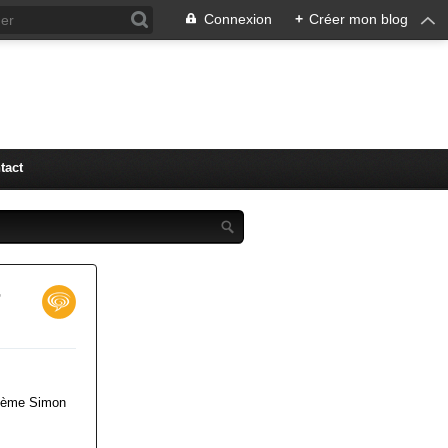
Connexion
+
Créer mon blog
tact
r
33ème Simon