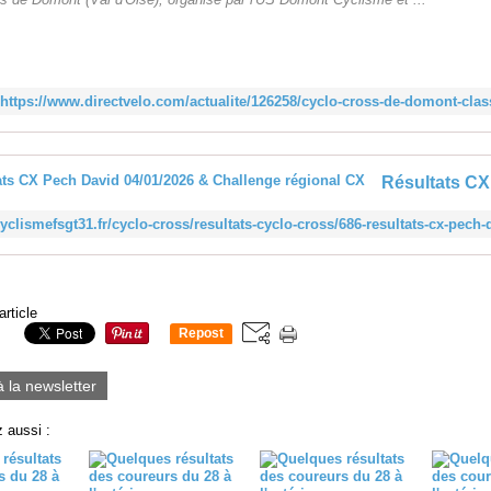
https://www.directvelo.com/actualite/126258/cyclo-cross-de-domont-cla
article
Repost
0
à la newsletter
 aussi :