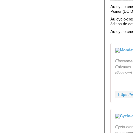
Au cyclo-cro
Poirier (EC
Au cyclo-cro
édition de ce
Au cyclo-cro
Classemen
Calvados (
découvert.
Cyclo-cro
cyclo-cros