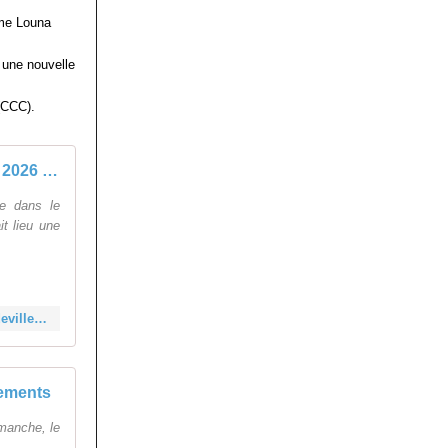
ème Louna
 une nouvelle
 (CCC).
Mondeville 3 janvier 2026 classement de cyclo-cross
le dans le
it lieu une
https://velopressecollection.ouest-france.fr/cyclo-cross/classements/34565-mondeville-3-janvier-2026-classement-de-cyclo-cross.html
sements
manche, le