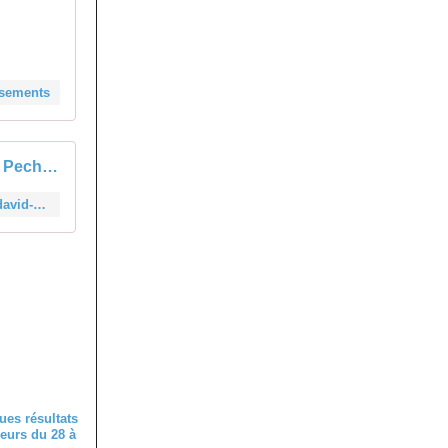
ssements
Résultats CX Pech David 04/01/2026 & Challenge régional CX
https://cyclismefsgt31.fr/cyclo-cross/resultats-cyclo-cross/686-resultats-cx-pech-david-04-01-2026-challenge-regional-cx