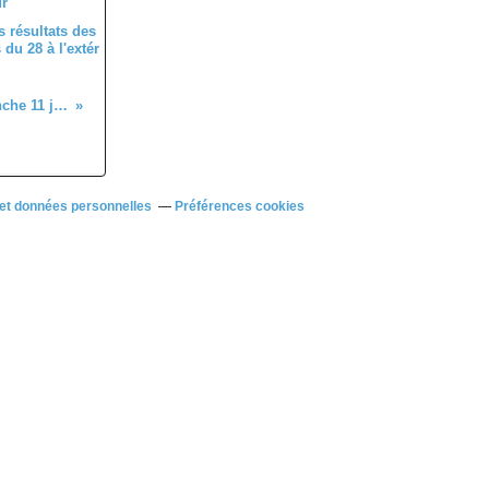
 résultats des
du 28 à l'extér
Cyclo-cross Souvenir Christelle Brédard le dimanche 11 janvier 2026 à Dourdan (91) de U7 à U17
et données personnelles
Préférences cookies