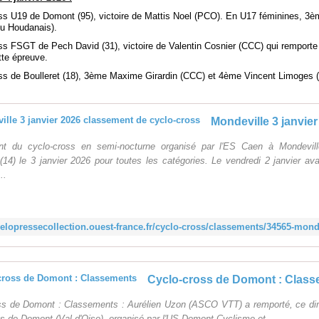
ss U19 de Domont (95), victoire de Mattis Noel (PCO). En U17 féminines, 3
 Du Houdanais).
ss FSGT de Pech David (31), victoire de Valentin Cosnier (CCC) qui remporte
tte épreuve.
ss de Boulleret (18), 3ème Maxime Girardin (CCC) et 4ème Vincent Limoges
t du cyclo-cross en semi-nocturne organisé par l'ES Caen à Mondevil
14) le 3 janvier 2026 pour toutes les catégories. Le vendredi 2 janvier ava
..
Cyclo-cross de Domont : Clas
ss de Domont : Classements : Aurélien Uzon (ASCO VTT) a remporté, ce di
s de Domont (Val d'Oise), organisé par l'US Domont Cyclisme et ...