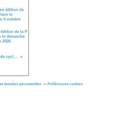
édition de la P
n le dimanche
e 2026
Championnat National UFOLEP de cyclo-cross les 7 et 8 février 2026 à Meung sur Loire (45)
et données personnelles
Préférences cookies