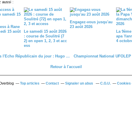
 aussi :
Engagez-vous jusqu'au
ess à Rane
23 août 2026
medi 15 août
Le samedi 15 août 2026
La 9ème 
: course de Soulitré (7
apa Yan
2) en open 1, 2, 3 et acc
4 octobr
ess
A lire dans l'Echo Républicain du jour : Hugo Page (COFIDIS) dévoile ses ambitions pour la saison 2026
Retour à l'accueil
 Overblog
Top articles
Contact
Signaler un abus
C.G.U.
Cookies 