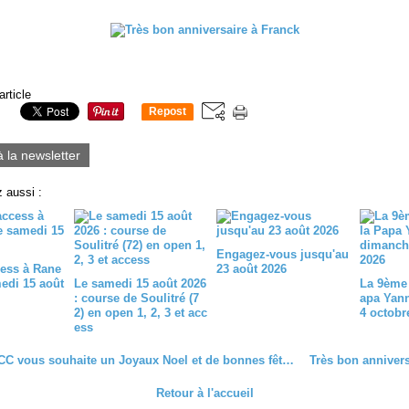
article
Repost
0
à la newsletter
 aussi :
Engagez-vous jusqu'au
ess à Rane
23 août 2026
medi 15 août
Le samedi 15 août 2026
La 9ème 
: course de Soulitré (7
apa Yan
2) en open 1, 2, 3 et acc
4 octobr
ess
Le Dreux CC vous souhaite un Joyaux Noel et de bonnes fêtes de fin d'année.
Retour à l'accueil