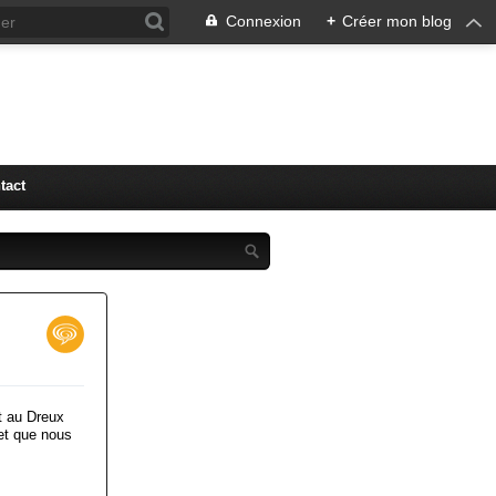
Connexion
+
Créer mon blog
tact
t au Dreux
et que nous