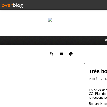
Le 
Activités du Dreux Cyclo Club
A
Très bo
Publié le 2
En ce 24 déc
CC. Plus de 
retrouvons p
Bon anniver