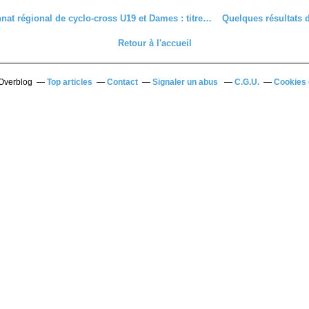
Championnat régional de cyclo-cross U19 et Dames : titres et podiums pour le C'Chartres Cyclisme
Retour à l'accueil
 Overblog
Top articles
Contact
Signaler un abus
C.G.U.
Cookies 