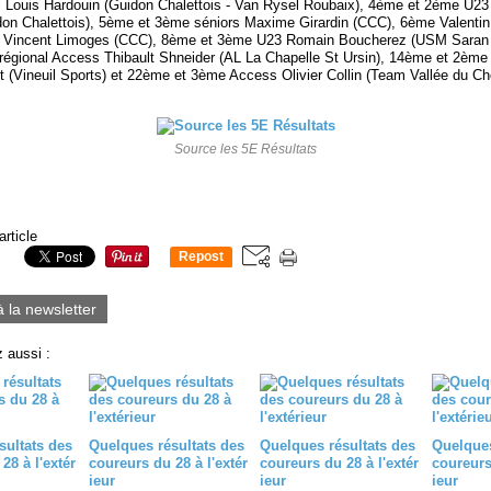
l Louis Hardouin (Guidon Chalettois - Van Rysel Roubaix), 4ème et 2ème U2
don Chalettois), 5ème et 3ème séniors Maxime Girardin (CCC), 6ème Valentin
 Vincent Limoges (CCC), 8ème et 3ème U23 Romain Boucherez (USM Saran
régional Access Thibault Shneider (AL La Chapelle St Ursin), 14ème et 2èm
t (Vineuil Sports) et 22ème et 3ème Access Olivier Collin (Team Vallée du
Source les 5E Résultats
article
Repost
0
à la newsletter
 aussi :
sultats des
Quelques résultats des
Quelques résultats des
Quelques
28 à l'extér
coureurs du 28 à l'extér
coureurs du 28 à l'extér
coureurs 
ieur
ieur
ieur