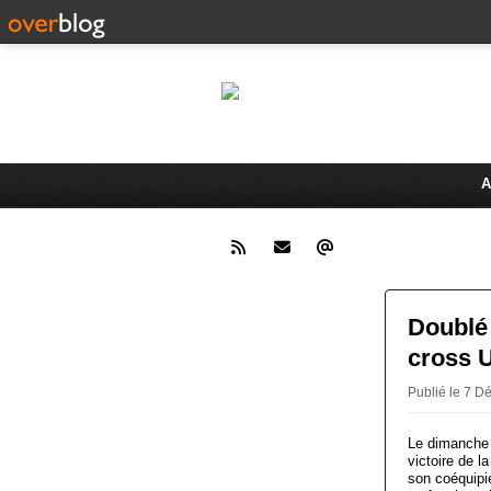
Le 
Activités du Dreux Cyclo Club
A
Doublé 
cross U
Publié le 7
Le dimanche 
victoire de l
son coéquipi