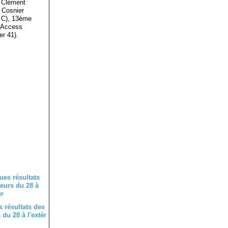
3 Clément
 Cosnier
 C), 13ème
e Access
 Cher 41).
 résultats des
du 28 à l'extér