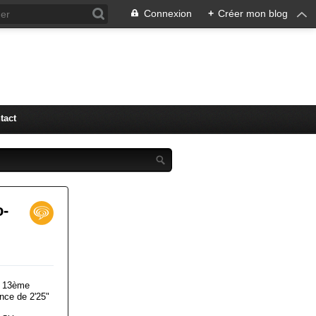
Connexion
+
Créer mon blog
tact
o-
, 13ème
ance de 2'25"