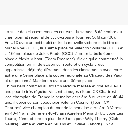
La suite des classements des courses du samedi 6 décembre au
championnat régional de cyclo-cross à Tourneix St Maur (36).
En U13 avec un petit oubli outre la nouvelle victoire et le titre de
Mahel Noel (CCC), la 13ème place de Valentin Soularue (CCC) et
la 16ème place de Jules Prade (CCC), à noter la belle 6ème
place d'Alexis Michau (Team Progress). Alexis qui a commencé la
compétition en fin de saison sur route et en cyclo-cross,
apparaissait déjà régulièrement dans les classements avec entre
autre une 9ème place à la coupe régionale au Château des Vaux
et un podium à Maintenon avec une 3ème place.
En masters hommes au scratch victoire méritée et titre en 40-49
ans pour le très régulier Vincent Limoges (Team CX Chartres)
vice champion de France la semaine dernière à Auxerre en 40-44
ans, il devance son coéquipier Valentin Cosnier (Team CX
Chartres) vice champion du monde la semaine dernière à Varèse
en 40-44 ans, 3ème en 40-49 ans Aurélien Menard (UC Joué Les
Tours), 4ème et titre en plus de 50 ans pour Willy Thierry (Club
Neutre), 6ème et 2ème en 50 ans et + Steve Gaborit (US St