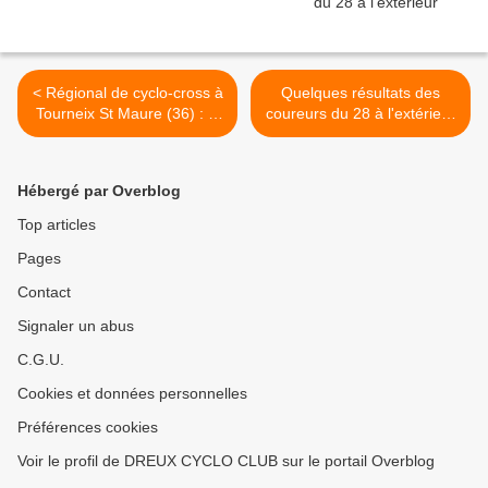
< Régional de cyclo-cross à
Quelques résultats des
Tourneix St Maure (36) : le
coureurs du 28 à l'extérieur
titre pour Martin Mathieu
>
(CCC) en U11 et Mahel
Noel (CCC) en U13
Hébergé par Overblog
Top articles
Pages
Contact
Signaler un abus
C.G.U.
Cookies et données personnelles
Préférences cookies
Voir le profil de DREUX CYCLO CLUB sur le portail Overblog