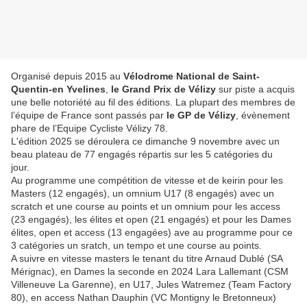
Organisé depuis 2015 au
Vélodrome National de Saint-
Quentin-en Yvelines
,
le Grand Prix de Vélizy
sur piste a acquis
une belle notoriété au fil des éditions. La plupart des membres de
l’équipe de France sont passés par
le GP de Vélizy
, évènement
phare de l’Equipe Cycliste Vélizy 78.
L'édition 2025 se déroulera ce dimanche 9 novembre avec un
beau plateau de 77 engagés répartis sur les 5 catégories du
jour.
Au programme une compétition de vitesse et de keirin pour les
Masters (12 engagés), un omnium U17 (8 engagés) avec un
scratch et une course au points et un omnium pour les access
(23 engagés), les élites et open (21 engagés) et pour les Dames
élites, open et access (13 engagées) ave au programme pour ce
3 catégories un sratch, un tempo et une course au points.
A suivre en vitesse masters le tenant du titre Arnaud Dublé (SA
Mérignac), en Dames la seconde en 2024 Lara Lallemant (CSM
Villeneuve La Garenne), en U17, Jules Watremez (Team Factory
80), en access Nathan Dauphin (VC Montigny le Bretonneux)