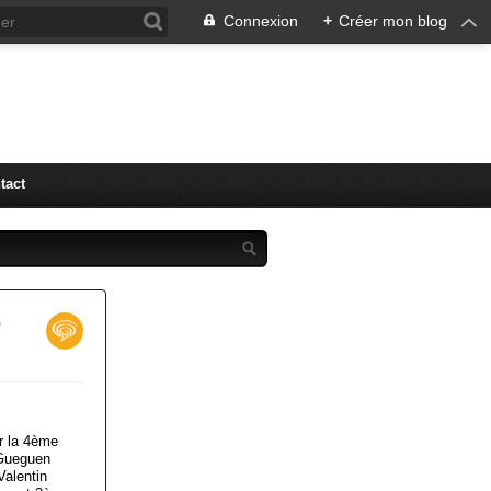
Connexion
+
Créer mon blog
tact
r
r la 4ème
 Gueguen
alentin