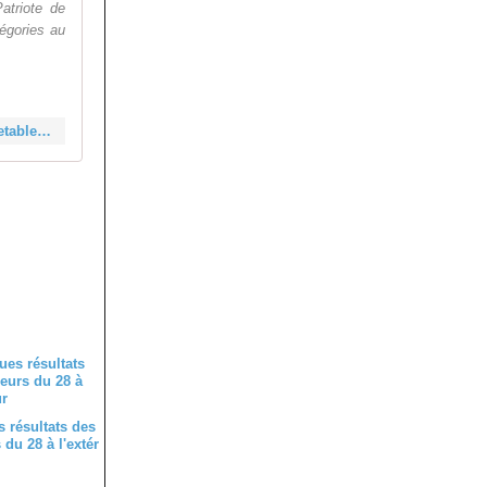
atriote de
égories au
https://velopressecollection.ouest-france.fr/cyclo-cross/classements/34221-bonnetable-11-novembre-2025-classement-de-cyclo-cross.html
 résultats des
du 28 à l'extér