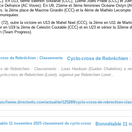
). En U13, 6ème Valentin Soularue (CCC), 11ème Jules Prade (CCC) et 20
ice Defrance (AC Voves). En U9, 21ème et 3ème féminines Océane Ostyn (A
rs, la 2ème place de Maxime Girardin (CCC) et la 4ème de Mathéo Lecompte 
mmuniquées.
 (72), outre la victoire en U13 de Mahel Noel (CCC), la 2ème en U11 de Marti
er en U19 la 2ème de Celestin Coutable (CCC) et en U23 et sénior la 32ème 
in (Team Progress).
ss de Rebréchien : Classements : Louis Hardouin (Guidon Chalettois) a re
cyclo-cross de Rebréchien (Loiret), organisé par Rebréchien Loiret...
tps://www.directvelo.com/actualite/125289/cyclo-cross-de-rebrechien-cla