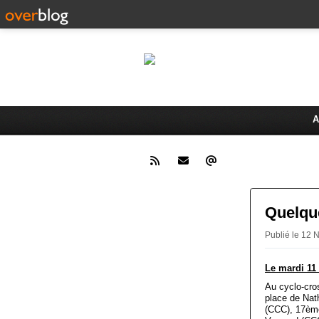
Le 
Activités du Dreux Cyclo Club
A
Quelque
Publié le 1
Le mardi 11
Au cyclo-cro
place de Na
(CCC), 17èm