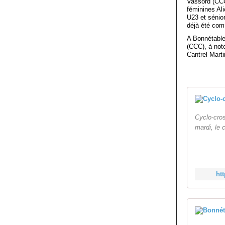
Vassord (CCC
féminines Al
U23 et sénio
déjà été co
A Bonnétable
(CCC), à not
Cantrel Mart
Cyclo-cro
mardi, le 
ht