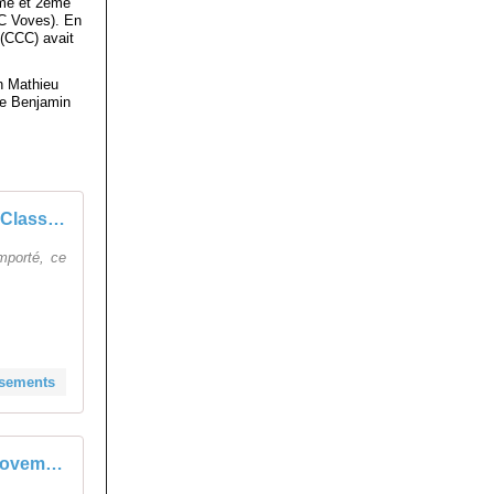
ème et 2ème
C Voves). En
(CCC) avait
n Mathieu
de Benjamin
Cyclo-cross de Rebréchien : Classements
mporté, ce
ssements
Bonnétable 11 novembre 2025 classement de cyclo-cross