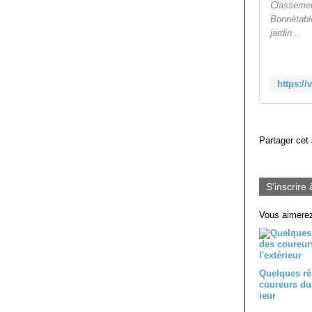
Classemen
Bonnétabl
jardin...
Partager cet 
S'inscrire 
Vous aimerez
Quelques ré
coureurs du 
ieur