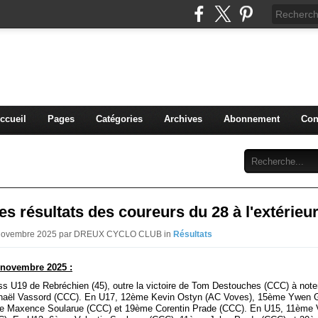
blog du DREUX CC
ccueil
Pages
Catégories
Archives
Abonnement
Con
s résultats des coureurs du 28 à l'extérieu
2 Novembre 2025 par DREUX CYCLO CLUB in
Résultats
 novembre 2025 :
ss U19 de Rebréchien (45), outre la victoire de Tom Destouches (CCC) à note
thaël Vassord (CCC). En U17, 12ème Kevin Ostyn (AC Voves), 15ème Ywen
e Maxence Soularue (CCC) et 19ème Corentin Prade (CCC). En U15, 11ème V