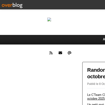
Le 
Activités du Dreux Cyclo Club
A
Randonn
octobr
Publié le 8 
Le C'Team Ch
octobre 2025
Un petit mot