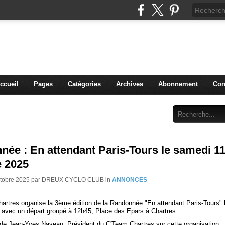
blog du DREUX CC
ccueil
Pages
Catégories
Archives
Abonnement
Con
ée : En attendant Paris-Tours le samedi 1
e 2025
Octobre 2025 par DREUX CYCLO CLUB in
ANNONCES
artres organise la 3ème édition de la Randonnée "En attendant Paris-Tours"
avec un départ groupé à 12h45, Place des Epars à Chartres.
 de Jean-Yves Naveau, Président du C'Team Chartres sur cette organisation :