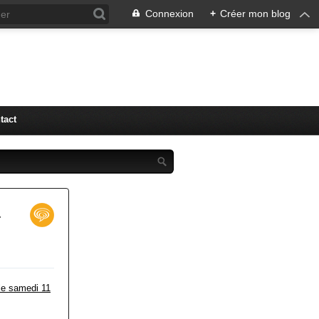
Connexion
+
Créer mon blog
tact
1
le samedi 11