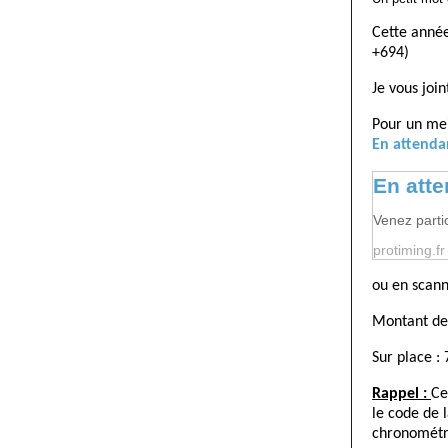
Cette année
+694)
Je vous joi
Pour un mei
En attenda
En atte
Venez parti
protiming.fr
ou en scann
Montant de 
Sur place :
Rappel :
Ce
le code de 
chronomét