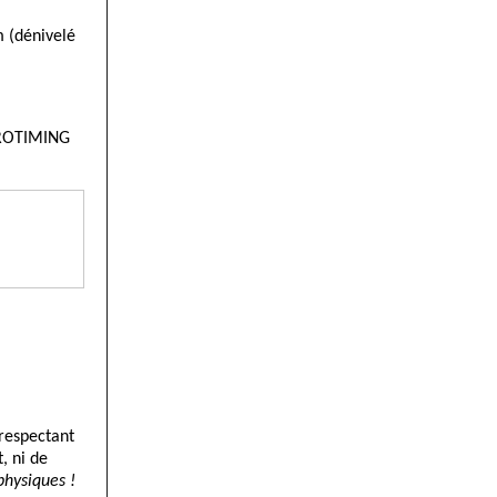
m (dénivelé
 PROTIMING
 respectant
, ni de
physiques !