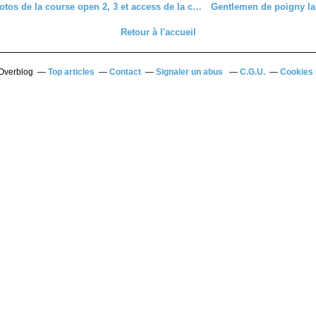
Album photos de la course open 2, 3 et access de la course Connerré (72) du dimanche 5 octobre 2025
Retour à l'accueil
 Overblog
Top articles
Contact
Signaler un abus
C.G.U.
Cookies 