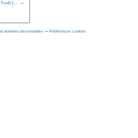
Gentlemen de poigny la Forêt (78) le dimanche 12 octobre 2025
et données personnelles
Préférences cookies