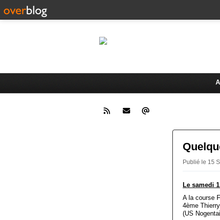
Le 
Activités du Dreux Cyclo Club
A
Quelque
Publié le 15
Le samedi 1
A la course 
4ème Thierry
(US Nogentai