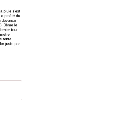
 pluie s'est
 a profité du
n devance
), 3ème le
ernier tour
omètre
e tente
er juste par