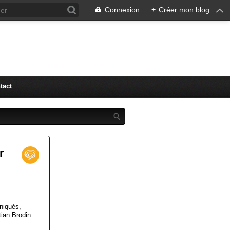
Connexion
+
Créer mon blog
tact
r
niqués,
tian Brodin