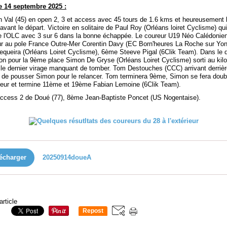
 14 septembre 2025 :
n Val (45) en open 2, 3 et access avec 45 tours de 1.6 kms et heureusement la
 avant le départ. Victoire en solitaire de Paul Roy (Orléans loiret Cyclisme) qui
 l'OLC avec 3 sur 6 dans la bonne échappée. Le coureur U19 Néo Calédonie
ur au pole France Outre-Mer Corentin Davy (EC Born'heures La Roche sur Yon
equeira (Orléans Loiret Cyclisme), 6ème Steeve Pigal (6Clik Team). Dans le d
ton pour la 9ème place Simon De Gryse (Orléans Loiret Cyclisme) sorti au kil
s le dernier virage manquant de tomber. Tom Destouches (CCC) arrivant derrièr
 de pousser Simon pour le relancer. Tom terminera 9ème, Simon se fera doubl
reur et termine 11ème et 19ème Fabian Lemoine (6Clik Team).
access 2 de Doué (77), 8ème Jean-Baptiste Poncet (US Nogentaise).
écharger
20250914doueA
article
Repost
0