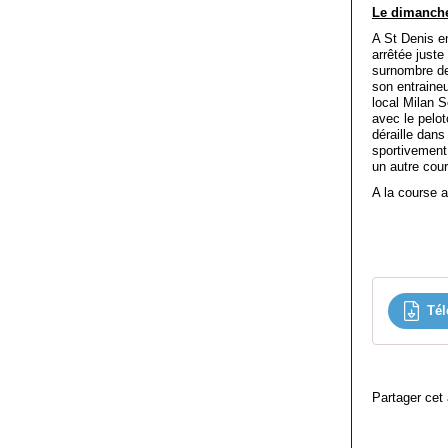
Le dimanche
A St Denis e
arrêtée juste
surnombre de
son entraine
local Milan S
avec le pelo
déraille dan
sportivement
un autre cou
A la course 
Tél
Partager cet 