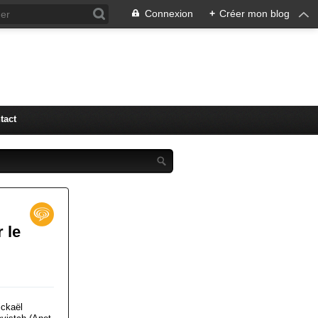
Connexion
+
Créer mon blog
tact
 le
ickaël