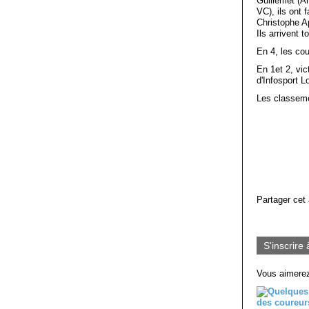
Guillemet (An
VC), ils ont 
Christophe A
Ils arrivent 
En 4, les cou
En 1et 2, vic
d'Infosport 
Les classeme
Partager cet 
S'inscrire 
Vous aimerez