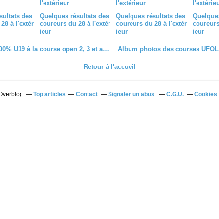
sultats des
Quelques résultats des
Quelques résultats des
Quelques
28 à l'extér
coureurs du 28 à l'extér
coureurs du 28 à l'extér
coureurs 
ieur
ieur
ieur
Podium 100% U19 à la course open 2, 3 et access du samedi 20 septembre de Monthou sur Cher (41)
Retour à l'accueil
 Overblog
Top articles
Contact
Signaler un abus
C.G.U.
Cookies 