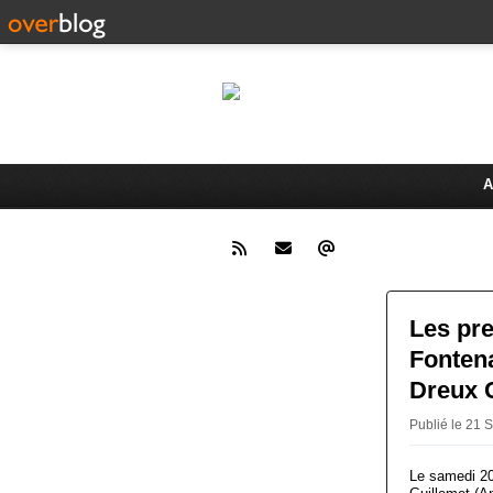
Le 
Activités du Dreux Cyclo Club
A
Les pr
Fontena
Dreux 
Publié le 21
Le samedi 20