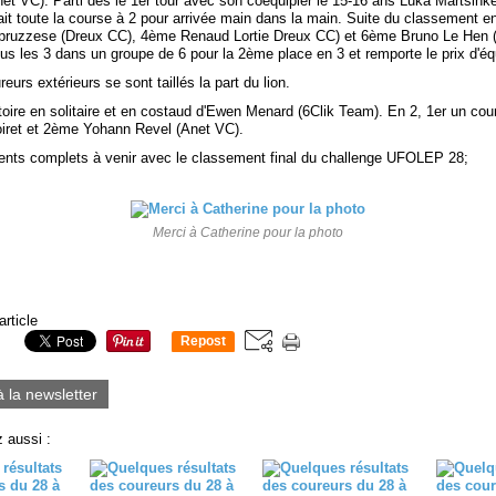
et VC). Parti dés le 1er tour avec son coéquipier le 15-16 ans Luka Martsink
fait toute la course à 2 pour arrivée main dans la main. Suite du classement 
pruzzese (Dreux CC), 4ème Renaud Lortie Dreux CC) et 6ème Bruno Le Hen 
tous les 3 dans un groupe de 6 pour la 2ème place en 3 et remporte le prix d'é
reurs extérieurs se sont taillés la part du lion.
toire en solitaire et en costaud d'Ewen Menard (6Clik Team). En 2, 1er un cou
Loiret et 2ème Yohann Revel (Anet VC).
nts complets à venir avec le classement final du challenge UFOLEP 28;
Merci à Catherine pour la photo
article
Repost
0
à la newsletter
 aussi :