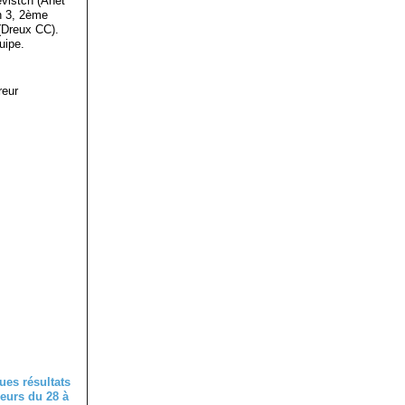
evistch (Anet
en 3, 2ème
(Dreux CC).
quipe.
reur