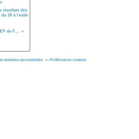
 résultats des
du 28 à l'extér
Album photos des courses UFOLEP de Fontenay du Conie (28) du samedi 20 septembre 2025
et données personnelles
Préférences cookies