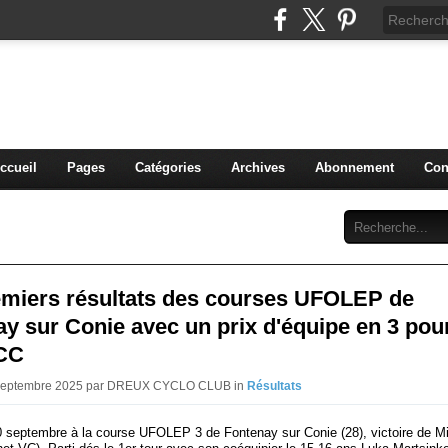
blog du DREUX CC
ccueil
Pages
Catégories
Archives
Abonnement
Con
emiers résultats des courses UFOLEP de
y sur Conie avec un prix d'équipe en 3 pour
CC
 Septembre 2025 par DREUX CYCLO CLUB in
Résultats
 septembre à la course UFOLEP 3 de Fontenay sur Conie (28), victoire de M