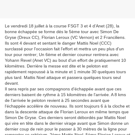
Le vendredi 18 juillet à la course FSGT 3 et 4 d'Anet (28), la
bonne échappée se forme dés le 5ème tour avec Simon De
Gryse (Dreux CC), Florian Leroux (VC Vernon) et 2 Franciliens.
Ils sont 4 devant et sentant le danger Mattis Noel (CCC)
surclassé pour l'occasion fait l'effort et mettra un peu plus d'un
tour pour rentrer; Un 6ème et dernier coureur rentrera avec
Yohann Revel (Anet VC) au bout d'un effort de pratiquement 10
kilomètres. Derrière la messe est dite et le peloton est
rapidement repoussé à la minute et 1 minute 30 quelques tours
plus tard. Mattis Noel attaque et passera quelques tours seul
devant.
Il sera repris par ses compagnons d'échappée avant que ces
derniers baisent de rythme à 15 kilomètres de l'arrivée. A 8 kms
de l'arrivée le peloton revient à 25 secondes avant que
l'échappée accélère de nouveau. Ils sont toujours 6 à la cloche et
dans la descente attaque de Florian Leroux en même temps que
Simon De Gryse. Ces derniers seront débordés par Mattis Noel
qui vire en tête dans le dernier virage avant que Simon donne un
dernier coup de rein pour le passer à 30 mètres de la ligne pour
remporter ce critérium. 2ème Mattis Noel, 5ème Florian Leroux et