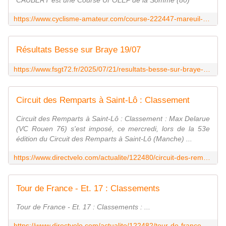
CAUBERT est une Course UFOLEP de la Somme (80)
https://www.cyclisme-amateur.com/course-222447-mareuil-caubert-ufolep.html
Résultats Besse sur Braye 19/07
https://www.fsgt72.fr/2025/07/21/resultats-besse-sur-braye-19-07/
Circuit des Remparts à Saint-Lô : Classement
Circuit des Remparts à Saint-Lô : Classement : Max Delarue
(VC Rouen 76) s'est imposé, ce mercredi, lors de la 53e
édition du Circuit des Remparts à Saint-Lô (Manche) ...
https://www.directvelo.com/actualite/122480/circuit-des-remparts-a-saint-lo-classement
Tour de France - Et. 17 : Classements
Tour de France - Et. 17 : Classements : ...
https://www.directvelo.com/actualite/122482/tour-de-france-et-17-classements