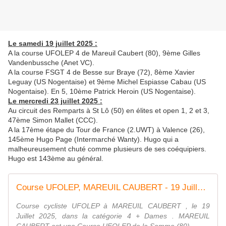
Le samedi 19 juillet 2025 :
A la course UFOLEP 4 de Mareuil Caubert (80), 9ème Gilles
Vandenbussche (Anet VC).
A la course FSGT 4 de Besse sur Braye (72), 8ème Xavier
Leguay (US Nogentaise) et 9ème Michel Espiasse Cabau (US
Nogentaise). En 5, 10ème Patrick Heroin (US Nogentaise).
Le mercredi 23 juillet 2025 :
Au circuit des Remparts à St Lô (50) en élites et open 1, 2 et 3,
47ème Simon Mallet (CCC).
A la 17ème étape du Tour de France (2.UWT) à Valence (26),
145ème Hugo Page (Intermarché Wanty). Hugo qui a
malheureusement chuté comme plusieurs de ses coéquipiers.
Hugo est 143ème au général.
Course UFOLEP, MAREUIL CAUBERT - 19 Juillet 2025 - 4 + Dames
Course cycliste UFOLEP à MAREUIL CAUBERT , le 19
Juillet 2025, dans la catégorie 4 + Dames . MAREUIL