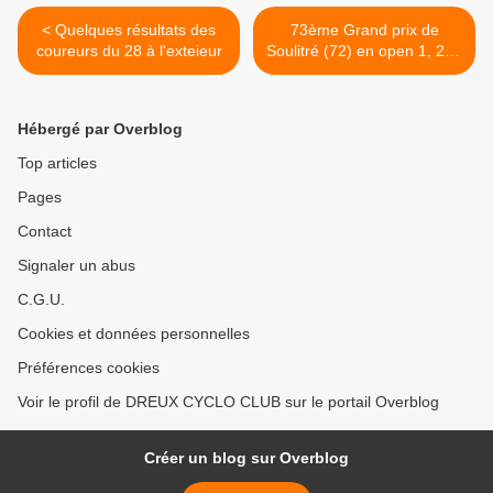
< Quelques résultats des
73ème Grand prix de
coureurs du 28 à l'exteieur
Soulitré (72) en open 1, 2, 3
et access le vendredi 15
août 2025 >
Hébergé par Overblog
Top articles
Pages
Contact
Signaler un abus
C.G.U.
Cookies et données personnelles
Préférences cookies
Voir le profil de DREUX CYCLO CLUB sur le portail Overblog
Créer un blog sur Overblog