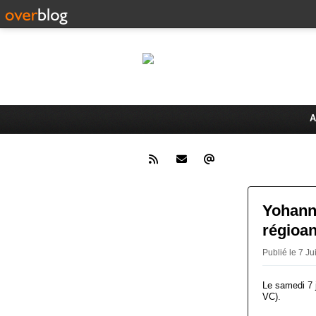
Le 
Activités du Dreux Cyclo Club
A
Yohann
régioan
Publié le 7 
Le samedi 7 
VC).