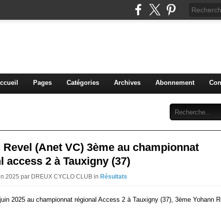
blog du DREUX CC
ccueil
Pages
Catégories
Archives
Abonnement
Con
 Revel (Anet VC) 3ème au championnat
l access 2 à Tauxigny (37)
Juin 2025 par DREUX CYCLO CLUB in
Résultats
juin 2025 au championnat régional Access 2 à Tauxigny (37), 3ème Yohann R