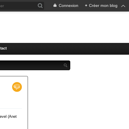
Connexion
+
Créer mon blog
tact
evel (Anet