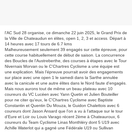
l'AC Sud 28 organise, ce dimanche 22 juin 2025, le Grand Prix de
la Ville de Chateaudun en élites, open 1, 2, 3 et access. Départ à
14 heures avec 17 tours de 6.7 kms
Malheureusement seulement 39 engagés sur cette épreuve, pour
cette course habituellement de début de saison. La concurrence
des Boucles de l'Austreberthe, des courses à étapes avec le Tour
Nivernais Morvan ou le C'Chartres Cyclisme a une équipe est
une explication. Mais l'épreuve pourrait avoir des engagements
sur place avec une open 1 le samedi dans la Sarthe annulée
avec la canicule et une autre élites dans le Nord faute d'engagés.
Mais nous aurons tout de même un beau plateau avec 10
coureurs du VC Lucéen avec Yann Quetin et Julien Bouteiller
pour ne citer qu'eux, le C'Chartres Cyclisme avec Baptiste
Constantin et Quentin Du Mouza, le Guidon Chalettois avec 6
coureurs dont Jason Ansard que l'on a vu à l'attaque sur le tour
d'Eure et Loir ou Louis Varago récent 2ème à Chateauroux, 6
coureurs du Team Cyclisme Linas Monthléry dont 5 U19 avec
Achille Waterlot qui a gagné une Fédérale U19 ou Sullivan