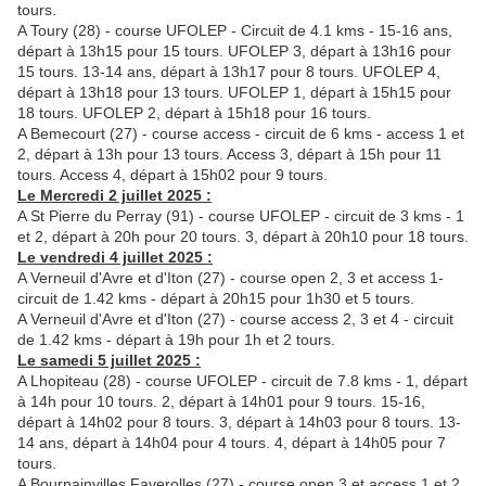
tours.
A Toury (28) - course UFOLEP - Circuit de 4.1 kms - 15-16 ans,
départ à 13h15 pour 15 tours. UFOLEP 3, départ à 13h16 pour
15 tours. 13-14 ans, départ à 13h17 pour 8 tours. UFOLEP 4,
départ à 13h18 pour 13 tours. UFOLEP 1, départ à 15h15 pour
18 tours. UFOLEP 2, départ à 15h18 pour 16 tours.
A Bemecourt (27) - course access - circuit de 6 kms - access 1 et
2, départ à 13h pour 13 tours. Access 3, départ à 15h pour 11
tours. Access 4, départ à 15h02 pour 9 tours.
Le Mercredi 2 juillet 2025 :
A St Pierre du Perray (91) - course UFOLEP - circuit de 3 kms - 1
et 2, départ à 20h pour 20 tours. 3, départ à 20h10 pour 18 tours.
Le vendredi 4 juillet 2025 :
A Verneuil d'Avre et d'Iton (27) - course open 2, 3 et access 1-
circuit de 1.42 kms - départ à 20h15 pour 1h30 et 5 tours.
A Verneuil d'Avre et d'Iton (27) - course access 2, 3 et 4 - circuit
de 1.42 kms - départ à 19h pour 1h et 2 tours.
Le samedi 5 juillet 2025 :
A Lhopiteau (28) - course UFOLEP - circuit de 7.8 kms - 1, départ
à 14h pour 10 tours. 2, départ à 14h01 pour 9 tours. 15-16,
départ à 14h02 pour 8 tours. 3, départ à 14h03 pour 8 tours. 13-
14 ans, départ à 14h04 pour 4 tours. 4, départ à 14h05 pour 7
tours.
A Bournainvilles Faverolles (27) - course open 3 et access 1 et 2