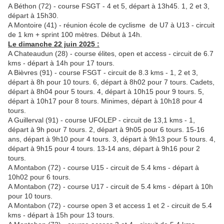
A Béthon (72) - course FSGT - 4 et 5, départ à 13h45. 1, 2 et 3,
départ à 15h30.
A Montoire (41) - réunion école de cyclisme de U7 à U13 - circuit
de 1 km + sprint 100 mètres. Début à 14h.
Le dimanche 22 juin 2025 :
A Chateaudun (28) - course élites, open et access - circuit de 6.7
kms - départ à 14h pour 17 tours.
A Bièvres (91) - course FSGT - circuit de 8.3 kms - 1, 2 et 3,
départ à 8h pour 10 tours. 6, départ à 8h02 pour 7 tours. Cadets,
départ à 8h04 pour 5 tours. 4, départ à 10h15 pour 9 tours. 5,
départ à 10h17 pour 8 tours. Minimes, départ à 10h18 pour 4
tours.
A Guillerval (91) - course UFOLEP - circuit de 13,1 kms - 1,
départ à 9h pour 7 tours. 2, départ à 9h05 pour 6 tours. 15-16
ans, départ à 9h10 pour 4 tours. 3, départ à 9h13 pour 5 tours. 4,
départ à 9h15 pour 4 tours. 13-14 ans, départ à 9h16 pour 2
tours.
A Montabon (72) - course U15 - circuit de 5.4 kms - départ à
10h02 pour 6 tours.
A Montabon (72) - course U17 - circuit de 5.4 kms - départ à 10h
pour 10 tours.
A Montabon (72) - course open 3 et access 1 et 2 - circuit de 5.4
kms - départ à 15h pour 13 tours.