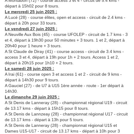
A Montabon (72) - course access 3 et 4 - circuit de 5.4 kms -
départ à 15h02 pour 8 tours.
Le mercredi 25 juin 2025 :
A Lucé (28) - course élites, open et access - circuit de 2.4 kms -
départ à 20h pour 33 tours.
Le vendredi 27 juin 2025 :
A Neuville Aux Bois (45) - course UFOLEP - circuit de 1.7 kms - 3
et 4, départ à 19h30 pour 50 minutes + 3 tours. 1 et 2, départ à
20h40 pour 1 heure + 3 tours.
A St Claude de Diray (41) - course access - circuit de 3.4 kms -
access 3 et 4, départ à 19h pour 1h + 2 tours. Access 1 et 2,
départ à 20h15 pour 1h10 + 2 tours.
Le samedi 28 juin 2025 :
A Irai (61) - course open 3 et access 1 et 2 - circuit de 9 kms -
départ à 14h30 pour 9 tours.
A Gauciel (27) - de U7 à U15 1ère année - route - 1er départ à
14h30.
Le dimanche 29 juin 2025 :
A St Denis de Lanneray (28) - championnat régional U19 - circuit
de 13.17 kms - départ à 15h15 pour 8 tours.
A St Denis de Lannzeay (28) - championnat régional U17 - circuit
de 13.17 kms - départ à 13h pour 5 tours.
A St Denis de Lanneray (28) - championnat régional U15 et
Dames U15-U17 - circuit de 13.17 kms - départ à 10h pour 3