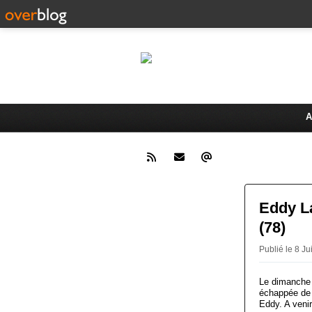
Le 
Activités du Dreux Cyclo Club
A
Eddy L
(78)
Publié le 8 
Le dimanche 
échappée de 
Eddy. A veni