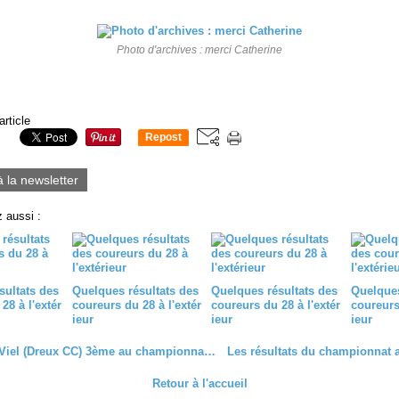
Photo d'archives : merci Catherine
article
Repost
0
à la newsletter
 aussi :
sultats des
Quelques résultats des
Quelques résultats des
Quelques
28 à l'extér
coureurs du 28 à l'extér
coureurs du 28 à l'extér
coureurs 
ieur
ieur
ieur
Christian Viel (Dreux CC) 3ème au championnat régional FSGT des super anciens de Bullion (78)
Retour à l'accueil