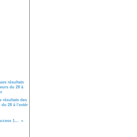
 résultats des
du 28 à l'extér
Les résultats du championnat access 1 et 2 du samedi 7 juin 2025 à Tauxigny (37)