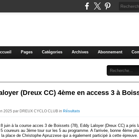
blog du DREUX CC
ccueil
Pages
Catégories
Archives
Abonnement
Con
aloyer (Dreux CC) 4ème en access 3 à Bois
Juin 2025 par DREUX CYCLO CLUB in
Résultats
8 juin à la course acces 3 de Boissets (78), Eddy Laloyer (Dreux CC) a pris 
5 coureurs au 3ème tour sur les 5 au programme. A l'arrivée, bonne 4ème pla
r la place de Christophe Apruzzese qui a également participé à cette épreuve.