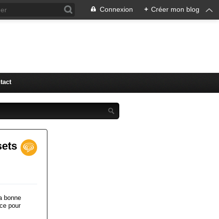
Connexion
+
Créer mon blog
tact
sets
la bonne
ce pour