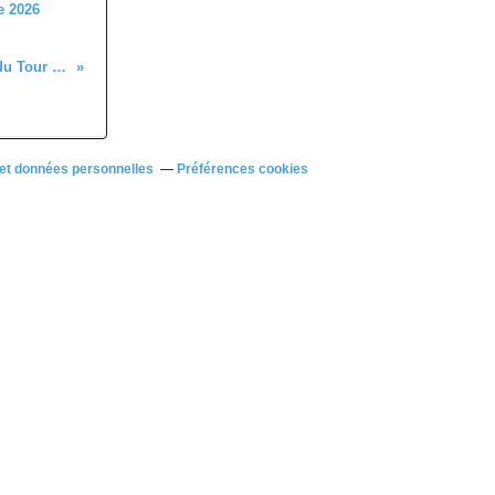
e 2026
Les résultats de la 1ère étape du Tour d'Eure et loir du vendredi 13 juin de Brou à Brezolles
et données personnelles
Préférences cookies