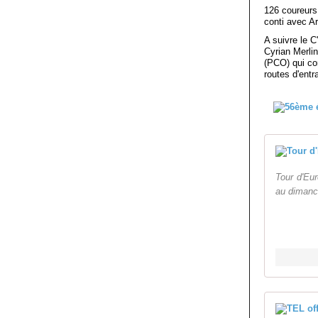
126 coureurs
conti avec A
A suivre le 
Cyrian Merli
(PCO) qui con
routes d'entr
Tour d'Eur
au dimanch