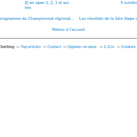
2) en open 1, 2, 3 et acc
4 octobr
ess
Nouveau programme du Championnat régional piste du samedi 14 juin au vélodrome de St Denis de l'Hôtel (45)
Retour à l'accueil
 Overblog
Top articles
Contact
Signaler un abus
C.G.U.
Cookies 