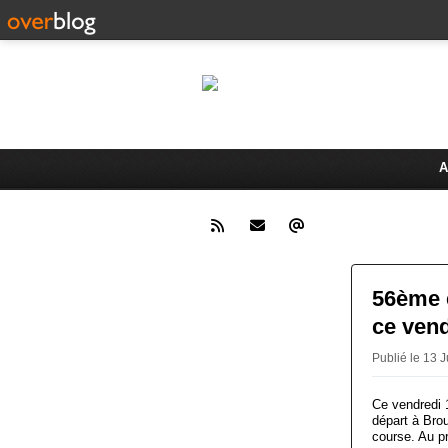
Le 
Activités du Dreux Cyclo Club
A
56ème é
ce vend
Publié le 13
Ce vendredi 1
départ à Bro
course. Au pr