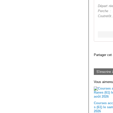
Départ rée
Perche : 
Coutretôt..
Partager cet 
S'inscrire 
Vous aimerez
Courses acc
s (61) le sa
2026