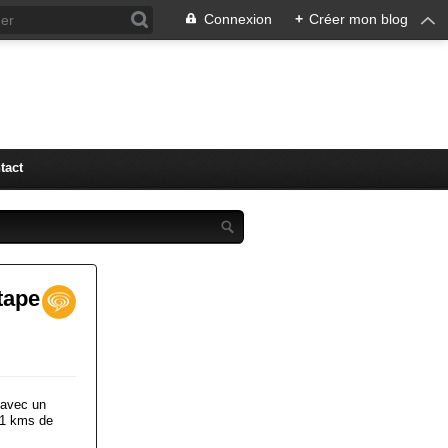
Connexion
+
Créer mon blog
tact
tape
 avec un
.1 kms de