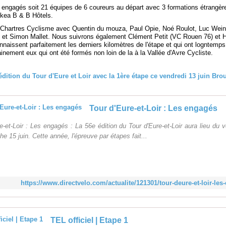
 engagés soit 21 équipes de 6 coureurs au départ avec 3 formations étrangèr
rkea B & B Hôtels.
C'Chartres Cyclisme avec Quentin du mouza, Paul Opie, Noé Roulot, Luc Wein
n et Simon Mallet. Nous suivrons également Clément Petit (VC Rouen 76) et 
naissent parfaitement les derniers kilomètres de l'étape et qui ont logntemps
ainement eux qui ont été formés non loin de la à la Vallée d'Avre Cycliste.
Tour d'Eure-et-Loir : Les engagés
e-et-Loir : Les engagés : La 56e édition du Tour d'Eure-et-Loir aura lieu du 
e 15 juin. Cette année, l'épreuve par étapes fait...
https://www.directvelo.com/actualite/121301/tour-deure-et-loir-le
TEL officiel | Etape 1