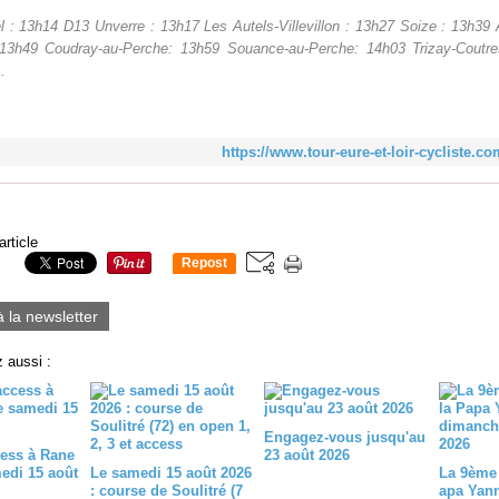
l : 13h14 D13 Unverre : 13h17 Les Autels-Villevillon : 13h27 Soize : 13h39
13h49 Coudray-au-Perche: 13h59 Souance-au-Perche: 14h03 Trizay-Coutre
.
https://www.tour-eure-et-loir-cycliste.c
article
Repost
0
à la newsletter
 aussi :
Engagez-vous jusqu'au
ess à Rane
23 août 2026
medi 15 août
Le samedi 15 août 2026
La 9ème 
: course de Soulitré (7
apa Yan