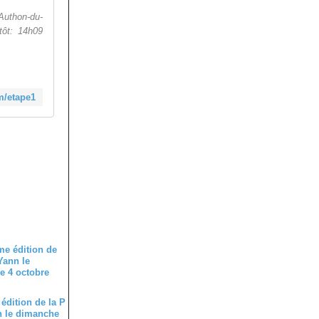
 Authon-du-
tôt: 14h09
om/etape1
édition de la P
n le dimanche