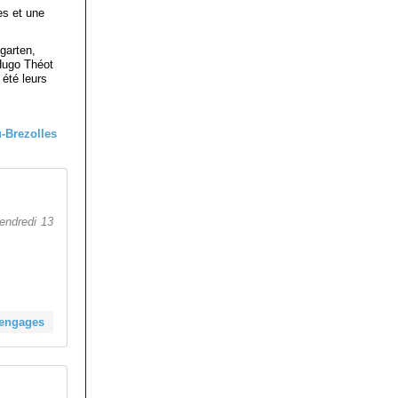
es et une
garten,
Hugo Théot
 été leurs
vendredi 13
s-engages