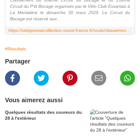
Classement du 80ème Circuit du Bocage et du 21ème
Circuit du P'tit Bocage organisés par le Vélo Club Essartais à
La Merlatière le dimanche 30 mars 2025. Le Circuit du
Bocage est réservé aux...
https://velopressecollection.ouest-france.fr/route/classements/30539-la-merlatiere-circuit-du-bocage-et-du-p-tit-bocage-30-mars-2025-classement.html
#Résultats
Partager
Vous aimerez aussi
Quelques résultats des coureurs du
28 à l'extérieur