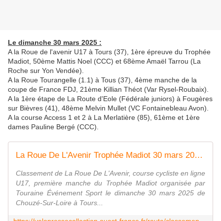
Le dimanche 30 mars 2025 :
A la Roue de l'avenir U17 à Tours (37), 1ère épreuve du Trophée
Madiot, 50ème Mattis Noel (CCC) et 68ème Amaël Tarrou (La
Roche sur Yon Vendée).
A la Roue Tourangelle (1.1) à Tous (37), 4ème manche de la
coupe de France FDJ, 21ème Killian Théot (Var Rysel-Roubaix).
A la 1ère étape de La Route d'Eole (Fédérale juniors) à Fougères
sur Bièvres (41), 48ème Melvin Mullet (VC Fontainebleau Avon).
A la course Access 1 et 2 à La Merlatière (85), 61ème et 1ère
dames Pauline Bergé (CCC).
La Roue De L'Avenir Trophée Madiot 30 mars 2025 classement
Classement de La Roue De L'Avenir, course cycliste en ligne
U17, première manche du Trophée Madiot organisée par
Touraine Événement Sport le dimanche 30 mars 2025 de
Chouzé-Sur-Loire à Tours...