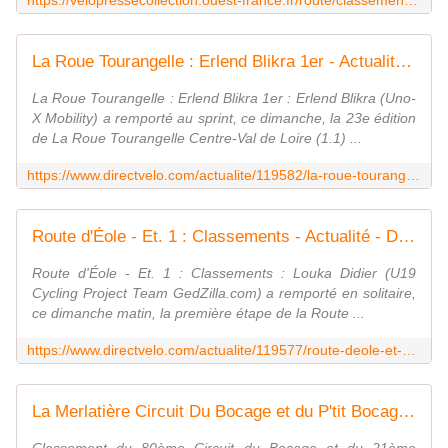
https://velopressecollection.ouest-france.fr/route/classements/30528-la-roue-de-lavenir-trophee-madiot-30-mars-2025-classement.html
La Roue Tourangelle : Erlend Blikra 1er - Actualité - DirectVelo
La Roue Tourangelle : Erlend Blikra 1er : Erlend Blikra (Uno-
X Mobility) a remporté au sprint, ce dimanche, la 23e édition
de La Roue Tourangelle Centre-Val de Loire (1.1) ...
https://www.directvelo.com/actualite/119582/la-roue-tourangelle-erlend-blikra-1er
Route d'Éole - Et. 1 : Classements - Actualité - DirectVelo
Route d'Éole - Et. 1 : Classements : Louka Didier (U19
Cycling Project Team GedZilla.com) a remporté en solitaire,
ce dimanche matin, la première étape de la Route ...
https://www.directvelo.com/actualite/119577/route-deole-et-1-classements
La Merlatière Circuit Du Bocage et du P'tit Bocage 30 mars 2025 classement