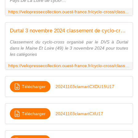
Pays De La Loire de cyclo-...
https://velopressecollection.ouest-france.fr/cyclo-cross/classements/29133-beaumont-sur-sarthe-1er-novembre-2024-classement-de-cyclo-cross.html
Durtal 3 novembre 2024 classement de cyclo-cross
Classement du cyclo-cross organisé par le DVS à Durtal
dans le Maine Et Loire (49) le 3 novembre 2024 pour toutes
les catégories
https://velopressecollection.ouest-france.fr/cyclo-cross/classements/29154-durtal-3-novembre-2024-classement-de-cyclo-cross.html
Télécharger
20241103clamartCXDU15U17
Télécharger
20241103clamartCXU17