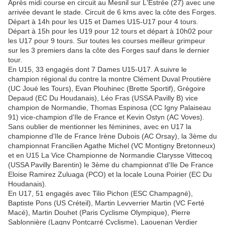
Après midi course en circuit au Mesnil sur L'Estrée (27) avec une
arrivée devant le stade. Circuit de 6 kms avec la côte des Forges.
Départ à 14h pour les U15 et Dames U15-U17 pour 4 tours.
Départ à 15h pour les U19 pour 12 tours et départ à 10h02 pour
les U17 pour 9 tours. Sur toutes les courses meilleur grimpeur
sur les 3 premiers dans la côte des Forges sauf dans le dernier
tour.
En U15, 33 engagés dont 7 Dames U15-U17. A suivre le
champion régional du contre la montre Clément Duval Proutière
(UC Joué les Tours), Evan Plouhinec (Brette Sportif), Grégoire
Depaud (EC Du Houdanais), Léo Fras (USSA Pavilly B) vice
champion de Normandie, Thomas Espinosa (CC Igny Palaiseau
91) vice-champion d'Ile de France et Kevin Ostyn (AC Voves).
Sans oublier de mentionner les féminines, avec en U17 la
championne d'Ile de France Irène Dubois (AC Orsay), la 3ème du
championnat Francilien Agathe Michel (VC Montigny Bretonneux)
et en U15 La Vice Championne de Normandie Clarysse Vittecoq
(USSA Pavilly Barentin) le 3ème du championnat d'Ile De France
Eloise Ramirez Zuluaga (PCO) et la locale Louna Poirier (EC Du
Houdanais).
En U17, 51 engagés avec Tilio Pichon (ESC Champagné),
Baptiste Pons (US Créteil), Martin Levverrier Martin (VC Ferté
Macé), Martin Douhet (Paris Cyclisme Olympique), Pierre
Sablonnière (Lagny Pontcarré Cyclisme), Laouenan Verdier