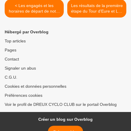
< Les engagés et les
Les résultats de la première
horaires de départ de notre
étape du Tour d'Eure et Loir
course à étape U19 du
et présentation de la 2ème
dimanche 27/9/24 à
étape >
Montreuil-Dreux-Mesnil sur
Hébergé par Overblog
l'Estrée
Top articles
Pages
Contact
Signaler un abus
C.G.U.
Cookies et données personnelles
Préférences cookies
Voir le profil de DREUX CYCLO CLUB sur le portail Overblog
Créer un blog sur Overblog