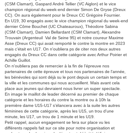
(CSM Clamart), Gaspard André Tellier (VC Aiglon) et le vice
champion régional du week-end dernier Simon De Gryse (Dreux
CC). On aura également pour le Dreux CC Grégoire Fournier.
En U19, 30 engagés avec le vice champion régional du week-end
dernier Côme Bouchet (UC Chateauroux), Théodore Sabina
(CSM Clamart), Damien Bellardant (CSM Clamart), Alexandre
Trouvain (Argenteuil Val de Seine 95) et notre coureur Maxime
Asse (Dreux CC) qui avait remporté le contre la montre en 2023
mais c'était en U17. On n'oubliera ps de citer nos deux autres
engagés du Dreux CC dans cette catégorie avec Arthur Poirier et
Achille Guillot.
On n'oubliera pas de remercier à la fin de l'épreuve nos
partenaires de cette épreuve et tous nos partenaires de l'année,
les bénévoles qui sont déjà su le pont depuis un certain temps et
la ville et les communes qui nous accueillent. Mais avant cela
place aux jeunes qui devraient nous livrer un super spectacle.
En image le maillot de leader décerné au premier de chaque
catégorie et les horaires du contre la montre ou à 10h la
première dame U15-U17 s'élancera avec à la suite les autres
féminines de cette catégorie, après les U15, un trou d'une
minute, les U17, un trou de 1 minute et les U19.
Petit rappel, aucun engagement se fera sur place vu les
différents rappels fait sur ce site pour notre organisation et