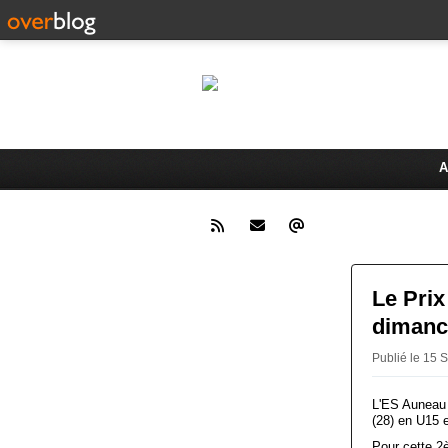
Le 
Activités du Dreux Cyclo Club
A
Le Prix
dimanc
Publié le 15
L'ES Auneau 
(28) en U15 
Pour cette 2