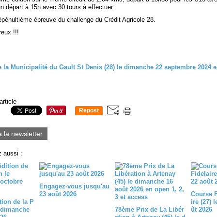
un départ à 15h avec 30 tours à effectuer.
épénultième épreuve du challenge du Crédit Agricole 28.
eux !!!
article
Repost
0
à la newsletter
 aussi :
Engagez-vous jusqu'au
23 août 2026
Course 
tion de la P
ire (27) 
 dimanche
78ème Prix de La Libér
ût 2026