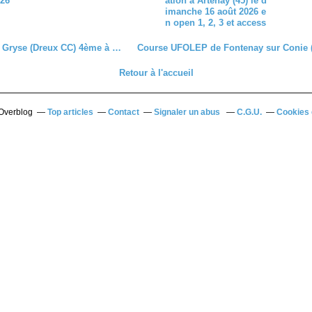
026
ation à Artenay (45) le d
imanche 16 août 2026 e
n open 1, 2, 3 et access
Simon De Gryse (Dreux CC) 4ème à Monthou sur Cher (41)
Retour à l'accueil
 Overblog
Top articles
Contact
Signaler un abus
C.G.U.
Cookies 