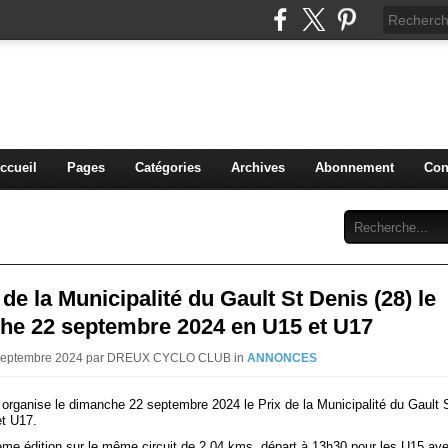
blog du DREUX CC
ccueil
Pages
Catégories
Archives
Abonnement
Con
 de la Municipalité du Gault St Denis (28) le
he 22 septembre 2024 en U15 et U17
 Septembre 2024 par DREUX CYCLO CLUB in
ANNONCES
organise le dimanche 22 septembre 2024 le Prix de la Municipalité du Gault 
et U17.
ème édition sur le même circuit de 2.04 kms, départ à 13h30 pour les U15 ave