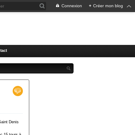
Connexion
+
Créer mon blog
tact
Saint Denis
c 15 tours à