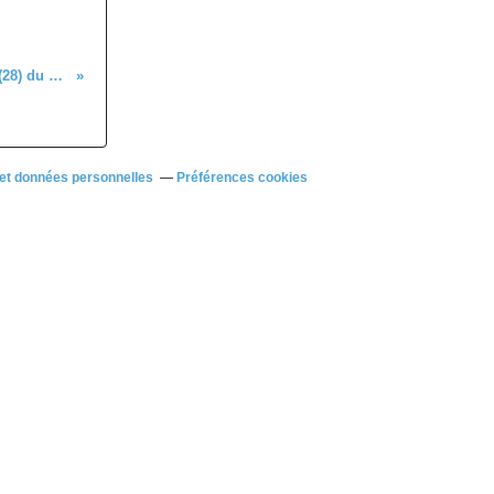
Course UFOLEP de Fontenay sur Conie (28) du samedi 21 septembre 2024
et données personnelles
Préférences cookies