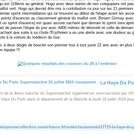
o est 118ème au général. Hugo avec deux autres de ses coéquipiers ont pass
illot vert. Hugo qui devrait être mis à contribution ce jour sur les 21 premier
dernier sprint intermédiaires qui se trouvent au début de l'étape avant les asc
3 points d'avances au classement général du maillot vert, Biniam Girmay avec
t un sprint d'avance) est quasi assuré sachant que demain le sprint sera aprè
rait de passer l'étape du jour avec 4400 mètres de dénivelé et celle de demai
sachant que suite à sa chute l'Erythréen a eu une alerte avec une douleur au 
site à la voiture du médecin du tour.
 à deux doigts de boucler son premier tour à tout juste 22 ans avec en plus l
n équipe !!!
t de la 4ème manche du Supermanchot organisée en semi-nocturne par l'
 Haye Du Puits dans le département de la Manche le jeudi 18 juillet 2024 pour