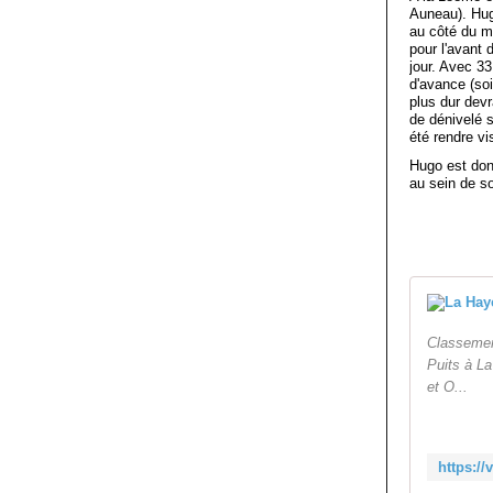
Auneau). Hug
au côté du ma
pour l'avant 
jour. Avec 3
d'avance (soi
plus dur dev
de dénivelé 
été rendre vi
Hugo est donc
au sein de so
Classemen
Puits à La
et O...