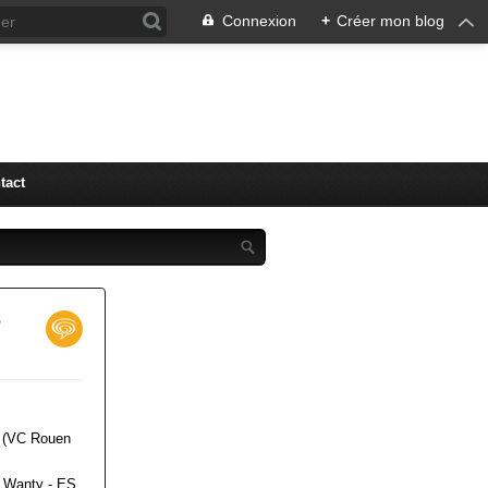
Connexion
+
Créer mon blog
tact
r
ot (VC Rouen
é Wanty - ES