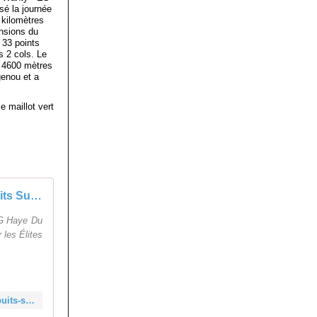
é la journée
s kilomètres
ensions du
 33 points
s 2 cols. Le
n 4600 mètres
genou et a
e maillot vert
La Haye Du Puits Supermanchot 18 juillet 2024 classement
AG Haye Du
 les Élites
https://velopressecollection.ouest-france.fr/route/classements/27719-la-haye-du-puits-supermanchot-18-juillet-2024-classement.html