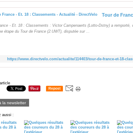
ance - Et. 18 : Classements : Victor Campenaerts (Lotto-Dstny) a remporté, c
me étape du Tour de France (2.UWT), disputée sur ...
https://www.directvelo.com/actualite/114403/tour-de-france-et-18-cl
article
Repost
0
à la newsletter
 aussi :