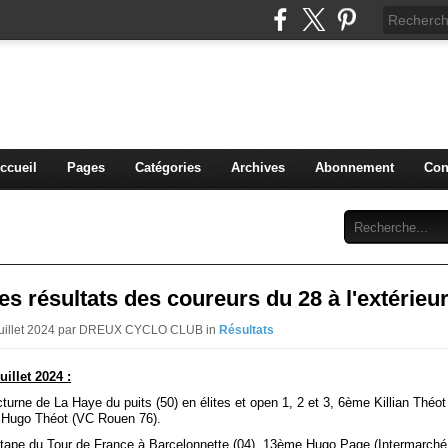
blog du DREUX CC
ccueil
Pages
Catégories
Archives
Abonnement
Con
s résultats des coureurs du 28 à l'extérieu
 Juillet 2024 par DREUX CYCLO CLUB in
Résultats
uillet 2024 :
turne de La Haye du puits (50) en élites et open 1, 2 et 3, 6ème Killian Thé
 Hugo Théot (VC Rouen 76).
tape du Tour de France à Barcelonnette (04), 13ème Hugo Page (Intermarch