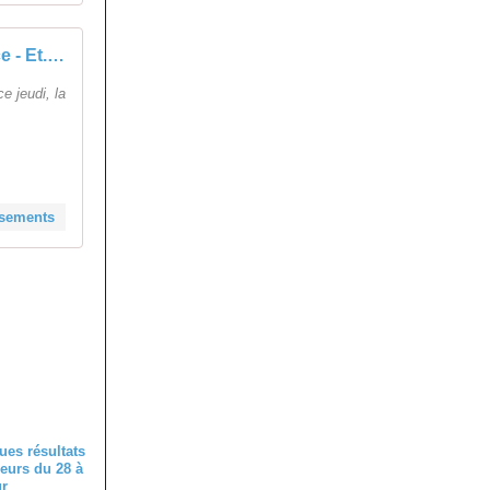
Tour de France - Et. 18 : Classements - Actualité - DirectVelo
e jeudi, la
assements