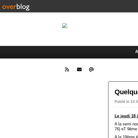
Le 
Activités du Dreux Cyclo Club
A
Quelque
Publié le 19
Le jeudi 18 j
A la semi noc
76) eT 9ème
A la 18ème é