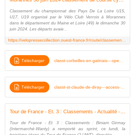
Classement du championnat des Pays De La Loire U15,
U17, U19 organisé par le Vélo Club Verrois à Morannes
dans le département du Maine et Loire (49) le dimanche 30
juin 2024. Les départs avaie...
https://velopressecollection.ouest-france.fr/route/classements/27463-morannes-30-juin-2024-classement-de-course-cycliste.html
Télécharger
classt-corbeilles-en-gatinais---open-2-3-access---23juin24
Télécharger
classt-st-claude-de-diray---access---28juin24
Tour de France - Et. 3 : Classements - Actualité - DirectVelo
Tour de France - Et. 3 : Classements : Biniam Girmay
(Intermarché-Wanty) a remporté au sprint, ce lundi, la
troisième étape du Tour de France (2.UWT), disputée...