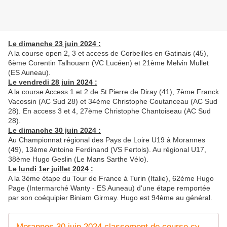
Le dimanche 23 juin 2024 :
A la course open 2, 3 et access de Corbeilles en Gatinais (45),
6ème Corentin Talhouarn (VC Lucéen) et 21ème Melvin Mullet
(ES Auneau).
Le vendredi 28 juin 2024 :
A la course Access 1 et 2 de St Pierre de Diray (41), 7ème Franck
Vacossin (AC Sud 28) et 34ème Christophe Coutanceau (AC Sud
28). En access 3 et 4, 27ème Christophe Chantoiseau (AC Sud
28).
Le dimanche 30 juin 2024 :
Au Championnat régional des Pays de Loire U19 à Morannes
(49), 13ème Antoine Ferdinand (VS Fertois). Au régional U17,
38ème Hugo Geslin (Le Mans Sarthe Vélo).
Le lundi 1er juillet 2024 :
A la 3ème étape du Tour de France à Turin (Italie), 62ème Hugo
Page (Intermarché Wanty - ES Auneau) d'une étape remportée
par son coéquipier Biniam Girmay. Hugo est 94ème au général.
Morannes 30 juin 2024 classement de course cycliste