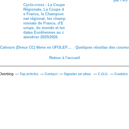
par l'AS 
Cyclo-cross : La Coupe
Régionale, La Coupe d
e France, le Champion
nat régional, les champ
ionnats de France, d'E
urope, du monde et les
dates Euréliennes au c
alendrier 2025/2026
Stéphane Cahours (Dreux CC) 8ème en UFOLEP 4 à Loury ( 45)
Retour à l'accueil
 Overblog
Top articles
Contact
Signaler un abus
C.G.U.
Cookies 