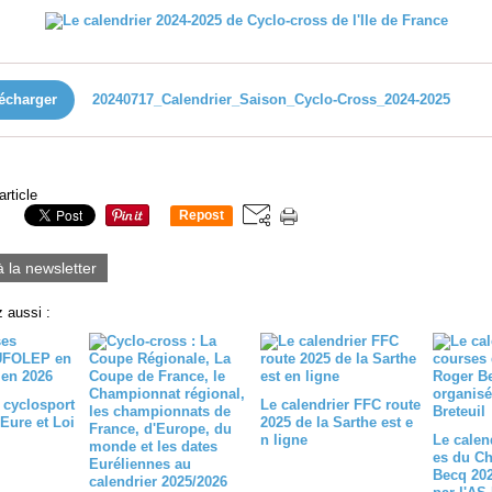
écharger
20240717_Calendrier_Saison_Cyclo-Cross_2024-2025
article
Repost
0
à la newsletter
 aussi :
 cyclosport
Le calendrier FFC route
ure et Loi
2025 de la Sarthe est e
n ligne
Le calen
es du Ch
Becq 202