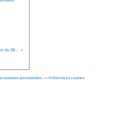
Breteuil
Quelques résultas des coureurs du 28 à l'extérieur
et données personnelles
Préférences cookies