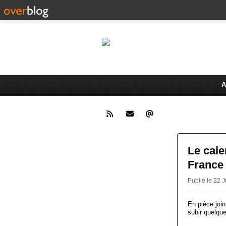
Le 
Activités du Dreux Cyclo Club
A
Le cale
France
Publié le 22
En pièce join
subir quelque