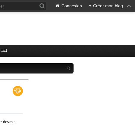
Connexion
+
Créer mon blog
tact
r devrait