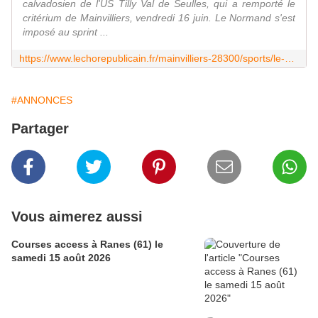
calvadosien de l'US Tilly Val de Seulles, qui a remporté le
critérium de Mainvilliers, vendredi 16 juin. Le Normand s'est
imposé au sprint ...
https://www.lechorepublicain.fr/mainvilliers-28300/sports/le-normand-raphael-hector-s-impose-au-criterium-de-mainvilliers_14328000/
#ANNONCES
Partager
Vous aimerez aussi
Courses access à Ranes (61) le
samedi 15 août 2026