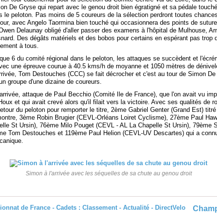
n De Gryse qui repart avec le genou droit bien égratigné et sa pédale touché
s le peloton. Pas moins de 5 coureurs de la sélection perdront toutes chance
tour, avec Angelo Taormina bien touché qui occasionnera des points de suture
Owen Delaunay obligé d'aller passer des examens à l'hôpital de Mulhouse, 
snard. Des dégâts matériels et des bobos pour certains en espérant pas trop 
sement à tous.
 que 6 du comité régional dans le peloton, les attaques se succèdent et l'écré
e avec une épreuve courue à 40.5 kms/h de moyanne et 1050 mètres de dénivelé
'arrivée, Tom Destouches (CCC) se fait décrocher et c'est au tour de Simon De
un groupe d'une dizaine de coureurs.
arrivée, attaque de Paul Becchio (Comité Ile de France), que l'on avait vu im
oux et qui avait crevé alors qu'il filait vers la victoire. Avec ses qualités de rou
retour du peloton pour remporter le titre, 2ème Gabriel Genter (Grand Est) titré 
 montre, 3ème Robin Brugier (CEVL-Orléans Loiret Cyclisme), 27ème Paul Ha
elle St Ursin), 76ème Milo Pouget (CEVL - AL La Chapelle St Ursin), 79ème
me Tom Destouches et 119ème Paul Helion (CEVL-UV Descartes) qui a conn
canique.
Simon à l'arrivée avec les séquelles de sa chute au genou droit