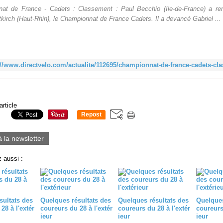
at de France - Cadets : Classement : Paul Becchio (Ile-de-France) a re
ltkirch (Haut-Rhin), le Championnat de France Cadets. Il a devancé Gabriel ...
://www.directvelo.com/actualite/112695/championnat-de-france-cadets-cl
article
Repost
0
à la newsletter
 aussi :
sultats des
Quelques résultats des
Quelques résultats des
Quelques
28 à l'extér
coureurs du 28 à l'extér
coureurs du 28 à l'extér
coureurs 
ieur
ieur
ieur