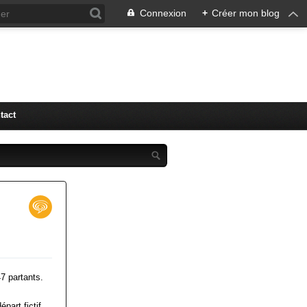
Connexion
+
Créer mon blog
tact
7 partants.
part fictif