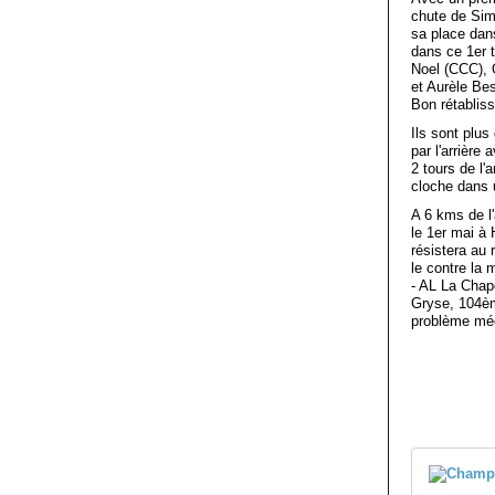
chute de Simo
sa place dan
dans ce 1er 
Noel (CCC), 
et Aurèle Be
Bon rétablis
Ils sont plus
par l'arrièr
2 tours de l
cloche dans 
A 6 kms de l'
le 1er mai à H
résistera au 
le contre la
- AL La Chap
Gryse, 104è
problème mé