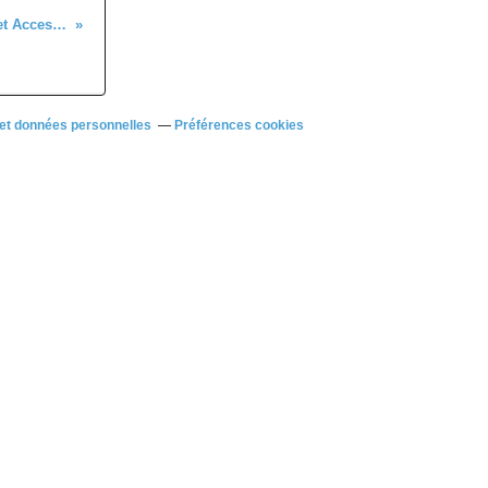
Album photos des la course Open 2, 3 et Access du jeudi 9 mai à Seresville (28)
et données personnelles
Préférences cookies