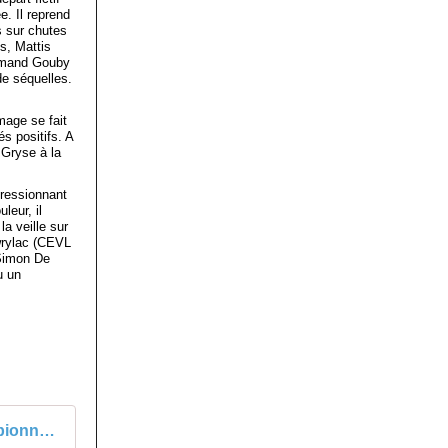
e. Il reprend
s sur chutes
s, Mattis
Armand Gouby
de séquelles.
mage se fait
s positifs. A
 Gryse à la
pressionnant
leur, il
la veille sur
wrylac (CEVL
 Simon De
u un
Championnat de France - Cadets : Classement - Actualité - DirectVelo