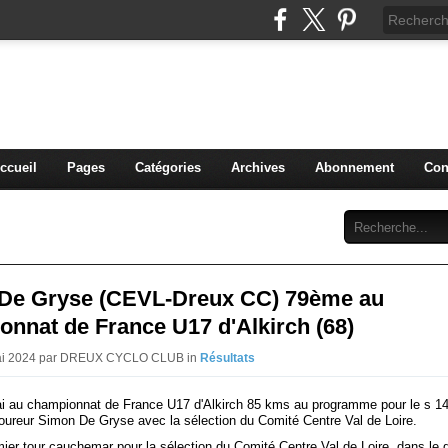
blog du DREUX CC
ccueil
Pages
Catégories
Archives
Abonnement
Con
De Gryse (CEVL-Dreux CC) 79ème au
nnat de France U17 d'Alkirch (68)
Mai 2024 par DREUX CYCLO CLUB in
Résultats
ai au championnat de France U17 d'Alkirch 85 kms au programme pour le s 14
oureur Simon De Gryse avec la sélection du Comité Centre Val de Loire.
er tour cauchemar pour la sélection du Comité Centre Val de Loire, dans le dé