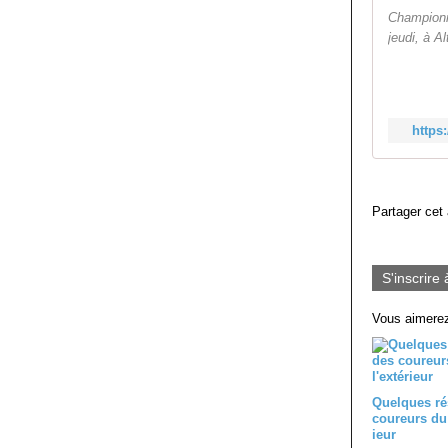
Championn
jeudi, à A
https
Partager cet 
S'inscrire 
Vous aimerez
Quelques ré
coureurs du 
ieur